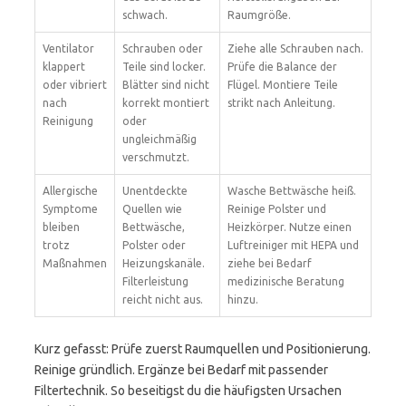
schwach.
Raumgröße.
Ventilator
Schrauben oder
Ziehe alle Schrauben nach.
klappert
Teile sind locker.
Prüfe die Balance der
oder vibriert
Blätter sind nicht
Flügel. Montiere Teile
nach
korrekt montiert
strikt nach Anleitung.
Reinigung
oder
ungleichmäßig
verschmutzt.
Allergische
Unentdeckte
Wasche Bettwäsche heiß.
Symptome
Quellen wie
Reinige Polster und
bleiben
Bettwäsche,
Heizkörper. Nutze einen
trotz
Polster oder
Luftreiniger mit HEPA und
Maßnahmen
Heizungskanäle.
ziehe bei Bedarf
Filterleistung
medizinische Beratung
reicht nicht aus.
hinzu.
Kurz gefasst: Prüfe zuerst Raumquellen und Positionierung.
Reinige gründlich. Ergänze bei Bedarf mit passender
Filtertechnik. So beseitigst du die häufigsten Ursachen