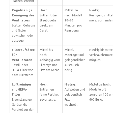
Flächen streicht
Regelmäßige
Hoch
.
Mittel. Je
Niedrig.
Reinigung des
Entfernt die
nach Modell
Reinigungsmitte
Ventilators
Staubquelle
10–30
meist vorhanden
Blätter, Gehäuse
direkt am
Minuten pro
und Gitter
Gerät.
Reinigung.
abwischen oder
absaugen
Filteraufsätze
Mittel bis
Mittel.
Niedrig bis mittel
für
hoch.
Montage und
Verbrauchsmater
Ventilatoren
Abhängig vom
gelegentlicher
möglich.
Textil- oder
Filtertyp und
Austausch
HEPA-Filter vor
Sitz am Gerät.
nötig.
dem Luftstrom
Luftreiniger
Hoch
.
Niedrig.
Mittel bis hoch.
mit HEPA-
Entfernen
Aufstellen und
Modelle oft
Filter
feine Partikel
gelegentlich
zwischen 100 un
Eigenständige
zuverlässig.
Filter
600 Euro.
Geräte, die
wechseln.
Partikel aus der