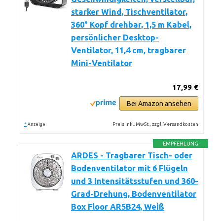
starker Wind, Tischventilator,
360° Kopf drehbar, 1,5 m Kabel,
persönlicher Desktop-
Ventilator, 11,4 cm, tragbarer
Mini-Ventilator
17,99 €
Bei Amazon ansehen
*
Preis inkl. MwSt., zzgl. Versandkosten
Anzeige
EMPFEHLUNG
ARDES - Tragbarer Tisch- oder
Bodenventilator mit 6 Flügeln
und 3 Intensitätsstufen und 360-
Grad-Drehung, Bodenventilator
Box Floor AR5B24, Weiß