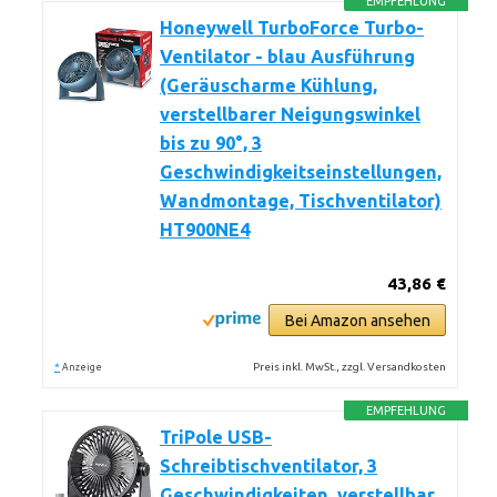
EMPFEHLUNG
Honeywell TurboForce Turbo-
Ventilator - blau Ausführung
(Geräuscharme Kühlung,
verstellbarer Neigungswinkel
bis zu 90°, 3
Geschwindigkeitseinstellungen,
Wandmontage, Tischventilator)
HT900NE4
43,86 €
Bei Amazon ansehen
*
Preis inkl. MwSt., zzgl. Versandkosten
Anzeige
EMPFEHLUNG
TriPole USB-
Schreibtischventilator, 3
Geschwindigkeiten, verstellbar,