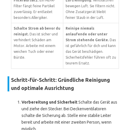
Filteraufsatz.
Ein HEPA-
Luftreinigung.
Ventilatoren
Filter fängt feine Partikel
bewegen Luft. Sie filtern nicht.
zuverlässig. Er entlastet
Ohne Zusatzgerät bleibt
besonders Allergiker.
feiner Staub in der Luft.
Schalte Strom ab bevor du
Reinige niemals
reinigst.
Das ist sicher und
anlaufende oder unter
verhindert Schäden am
Strom stehende Geräte.
Das
Motor. Arbeite mit einem
ist gefährlich für dich und kann
weichen Tuch oder einer
das Gerät beschädigen.
Bürste.
Sicherheitsfehler führen oft zu
teurem Ersatz.
Schritt-für-Schritt: Gründliche Reinigung
und optimale Ausrichtung
Vorbereitung und Sicherheit
Schalte das Gerät aus
und ziehe den Stecker. Bei Deckenventilatoren
schalte die Sicherung ab. Stelle eine stabile Leiter
bereit und arbeite mit einer zweiten Person, wenn
möglich.