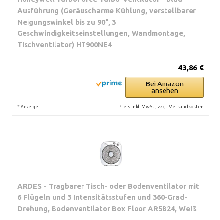
Ausführung (Geräuscharme Kühlung, verstellbarer
Neigungswinkel bis zu 90°, 3
Geschwindigkeitseinstellungen, Wandmontage,
Tischventilator) HT900NE4
43,86 €
Bei Amazon
ansehen
*
Preis inkl. MwSt., zzgl. Versandkosten
Anzeige
ARDES - Tragbarer Tisch- oder Bodenventilator mit
6 Flügeln und 3 Intensitätsstufen und 360-Grad-
Drehung, Bodenventilator Box Floor AR5B24, Weiß