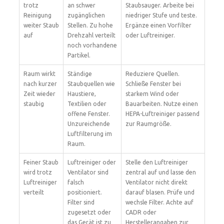
trotz
an schwer
Staubsauger. Arbeite bei
Reinigung
zugänglichen
niedriger Stufe und teste.
weiter Staub
Stellen. Zu hohe
Ergänze einen Vorfilter
auf
Drehzahl verteilt
oder Luftreiniger.
noch vorhandene
Partikel.
Raum wirkt
Ständige
Reduziere Quellen.
nach kurzer
Staubquellen wie
Schließe Fenster bei
Zeit wieder
Haustiere,
starkem Wind oder
staubig
Textilien oder
Bauarbeiten. Nutze einen
offene Fenster.
HEPA-Luftreiniger passend
Unzureichende
zur Raumgröße.
Luftfilterung im
Raum.
Feiner Staub
Luftreiniger oder
Stelle den Luftreiniger
wird trotz
Ventilator sind
zentral auf und lasse den
Luftreiniger
falsch
Ventilator nicht direkt
verteilt
positioniert.
darauf blasen. Prüfe und
Filter sind
wechsle Filter. Achte auf
zugesetzt oder
CADR oder
das Gerät ist zu
Herstellerangaben zur