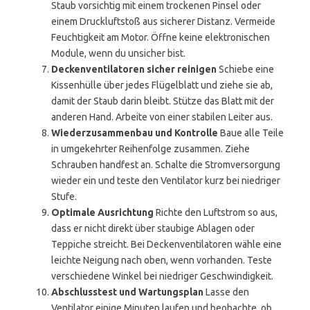
Staub vorsichtig mit einem trockenen Pinsel oder
einem Druckluftstoß aus sicherer Distanz. Vermeide
Feuchtigkeit am Motor. Öffne keine elektronischen
Module, wenn du unsicher bist.
Deckenventilatoren sicher reinigen
Schiebe eine
Kissenhülle über jedes Flügelblatt und ziehe sie ab,
damit der Staub darin bleibt. Stütze das Blatt mit der
anderen Hand. Arbeite von einer stabilen Leiter aus.
Wiederzusammenbau und Kontrolle
Baue alle Teile
in umgekehrter Reihenfolge zusammen. Ziehe
Schrauben handfest an. Schalte die Stromversorgung
wieder ein und teste den Ventilator kurz bei niedriger
Stufe.
Optimale Ausrichtung
Richte den Luftstrom so aus,
dass er nicht direkt über staubige Ablagen oder
Teppiche streicht. Bei Deckenventilatoren wähle eine
leichte Neigung nach oben, wenn vorhanden. Teste
verschiedene Winkel bei niedriger Geschwindigkeit.
Abschlusstest und Wartungsplan
Lasse den
Ventilator einige Minuten laufen und beobachte, ob