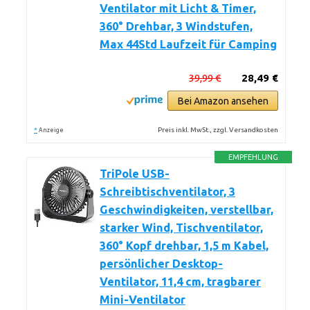
Ventilator mit Licht & Timer,
360° Drehbar, 3 Windstufen,
Max 44Std Laufzeit für Camping
39,99 €
28,49 €
Bei Amazon ansehen
*
Preis inkl. MwSt., zzgl. Versandkosten
Anzeige
EMPFEHLUNG
TriPole USB-
Schreibtischventilator, 3
Geschwindigkeiten, verstellbar,
starker Wind, Tischventilator,
360° Kopf drehbar, 1,5 m Kabel,
persönlicher Desktop-
Ventilator, 11,4 cm, tragbarer
Mini-Ventilator