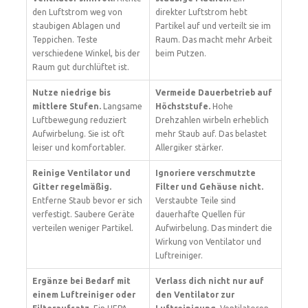
den Luftstrom weg von
direkter Luftstrom hebt
staubigen Ablagen und
Partikel auf und verteilt sie im
Teppichen. Teste
Raum. Das macht mehr Arbeit
verschiedene Winkel, bis der
beim Putzen.
Raum gut durchlüftet ist.
Nutze niedrige bis
Vermeide Dauerbetrieb auf
mittlere Stufen.
Langsame
Höchststufe.
Hohe
Luftbewegung reduziert
Drehzahlen wirbeln erheblich
Aufwirbelung. Sie ist oft
mehr Staub auf. Das belastet
leiser und komfortabler.
Allergiker stärker.
Reinige Ventilator und
Ignoriere verschmutzte
Gitter regelmäßig.
Filter und Gehäuse nicht.
Entferne Staub bevor er sich
Verstaubte Teile sind
verfestigt. Saubere Geräte
dauerhafte Quellen für
verteilen weniger Partikel.
Aufwirbelung. Das mindert die
Wirkung von Ventilator und
Luftreiniger.
Ergänze bei Bedarf mit
Verlass dich nicht nur auf
einem Luftreiniger oder
den Ventilator zur