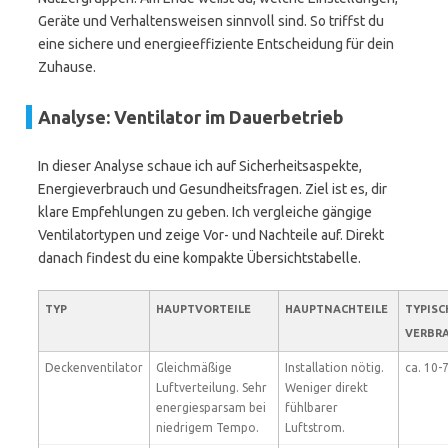
Geräte und Verhaltensweisen sinnvoll sind. So triffst du
eine sichere und energieeffiziente Entscheidung für dein
Zuhause.
Analyse: Ventilator im Dauerbetrieb
In dieser Analyse schaue ich auf Sicherheitsaspekte,
Energieverbrauch und Gesundheitsfragen. Ziel ist es, dir
klare Empfehlungen zu geben. Ich vergleiche gängige
Ventilatortypen und zeige Vor- und Nachteile auf. Direkt
danach findest du eine kompakte Übersichtstabelle.
TYP
HAUPTVORTEILE
HAUPTNACHTEILE
TYPISC
VERBR
Deckenventilator
Gleichmäßige
Installation nötig.
ca. 10-
Luftverteilung. Sehr
Weniger direkt
energiesparsam bei
fühlbarer
niedrigem Tempo.
Luftstrom.