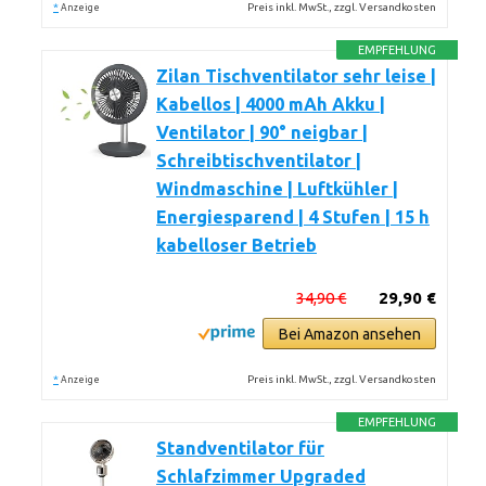
*
Preis inkl. MwSt., zzgl. Versandkosten
Anzeige
EMPFEHLUNG
Zilan Tischventilator sehr leise |
Kabellos | 4000 mAh Akku |
Ventilator | 90° neigbar |
Schreibtischventilator |
Windmaschine | Luftkühler |
Energiesparend | 4 Stufen | 15 h
kabelloser Betrieb
34,90 €
29,90 €
Bei Amazon ansehen
*
Preis inkl. MwSt., zzgl. Versandkosten
Anzeige
EMPFEHLUNG
Standventilator für
Schlafzimmer Upgraded