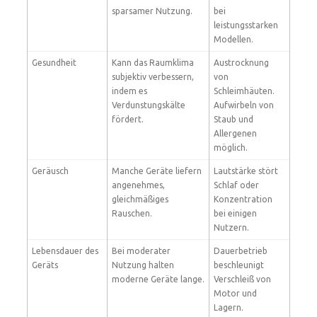
sparsamer Nutzung.
bei
leistungsstarken
Modellen.
Gesundheit
Kann das Raumklima
Austrocknung
subjektiv verbessern,
von
indem es
Schleimhäuten.
Verdunstungskälte
Aufwirbeln von
fördert.
Staub und
Allergenen
möglich.
Geräusch
Manche Geräte liefern
Lautstärke stört
angenehmes,
Schlaf oder
gleichmäßiges
Konzentration
Rauschen.
bei einigen
Nutzern.
Lebensdauer des
Bei moderater
Dauerbetrieb
Geräts
Nutzung halten
beschleunigt
moderne Geräte lange.
Verschleiß von
Motor und
Lagern.