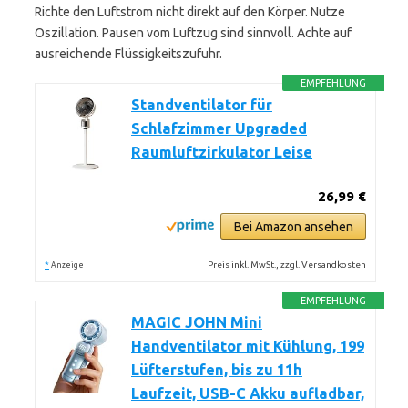
Richte den Luftstrom nicht direkt auf den Körper. Nutze
Oszillation. Pausen vom Luftzug sind sinnvoll. Achte auf
ausreichende Flüssigkeitszufuhr.
EMPFEHLUNG
Standventilator für
Schlafzimmer Upgraded
Raumluftzirkulator Leise
26,99 €
Bei Amazon ansehen
*
Preis inkl. MwSt., zzgl. Versandkosten
Anzeige
EMPFEHLUNG
MAGIC JOHN Mini
Handventilator mit Kühlung, 199
Lüfterstufen, bis zu 11h
Laufzeit, USB-C Akku aufladbar,