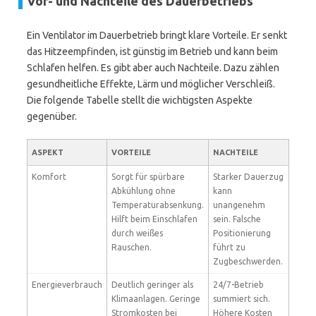
Vor- und Nachteile des Dauerbetriebs
Ein Ventilator im Dauerbetrieb bringt klare Vorteile. Er senkt
das Hitzeempfinden, ist günstig im Betrieb und kann beim
Schlafen helfen. Es gibt aber auch Nachteile. Dazu zählen
gesundheitliche Effekte, Lärm und möglicher Verschleiß.
Die folgende Tabelle stellt die wichtigsten Aspekte
gegenüber.
ASPEKT
VORTEILE
NACHTEILE
Komfort
Sorgt für spürbare
Starker Dauerzug
Abkühlung ohne
kann
Temperaturabsenkung.
unangenehm
Hilft beim Einschlafen
sein. Falsche
durch weißes
Positionierung
Rauschen.
führt zu
Zugbeschwerden.
Energieverbrauch
Deutlich geringer als
24/7-Betrieb
Klimaanlagen. Geringe
summiert sich.
Stromkosten bei
Höhere Kosten