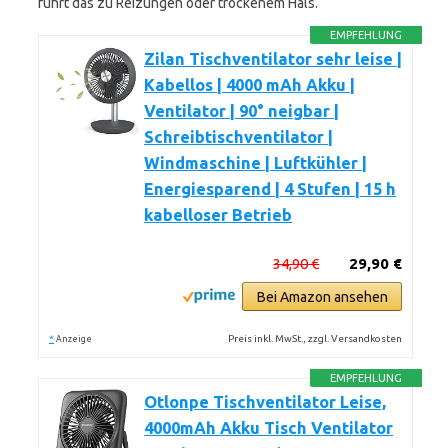
führt das zu Reizungen oder trockenem Hals.
EMPFEHLUNG
Zilan Tischventilator sehr leise |
Kabellos | 4000 mAh Akku |
Ventilator | 90° neigbar |
Schreibtischventilator |
Windmaschine | Luftkühler |
Energiesparend | 4 Stufen | 15 h
kabelloser Betrieb
34,90 €
29,90 €
Bei Amazon ansehen
*
Preis inkl. MwSt., zzgl. Versandkosten
Anzeige
EMPFEHLUNG
Otlonpe Tischventilator Leise,
4000mAh Akku Tisch Ventilator