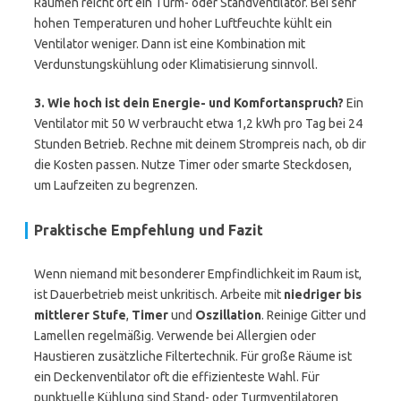
Räumen reicht oft ein Turm- oder Standventilator. Bei sehr
hohen Temperaturen und hoher Luftfeuchte kühlt ein
Ventilator weniger. Dann ist eine Kombination mit
Verdunstungskühlung oder Klimatisierung sinnvoll.
3. Wie hoch ist dein Energie- und Komfortanspruch?
Ein
Ventilator mit 50 W verbraucht etwa 1,2 kWh pro Tag bei 24
Stunden Betrieb. Rechne mit deinem Strompreis nach, ob dir
die Kosten passen. Nutze Timer oder smarte Steckdosen,
um Laufzeiten zu begrenzen.
Praktische Empfehlung und Fazit
Wenn niemand mit besonderer Empfindlichkeit im Raum ist,
ist Dauerbetrieb meist unkritisch. Arbeite mit
niedriger bis
mittlerer Stufe
,
Timer
und
Oszillation
. Reinige Gitter und
Lamellen regelmäßig. Verwende bei Allergien oder
Haustieren zusätzliche Filtertechnik. Für große Räume ist
ein Deckenventilator oft die effizienteste Wahl. Für
punktuelle Kühlung sind Stand- oder Turmventilatoren