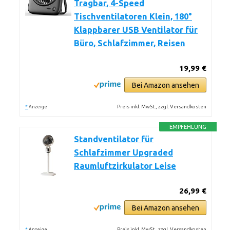
Tragbar, 4-Speed
Tischventilatoren Klein, 180°
Klappbarer USB Ventilator für
Büro, Schlafzimmer, Reisen
19,99 €
Bei Amazon ansehen
*
Preis inkl. MwSt., zzgl. Versandkosten
Anzeige
EMPFEHLUNG
Standventilator für
Schlafzimmer Upgraded
Raumluftzirkulator Leise
26,99 €
Bei Amazon ansehen
*
Preis inkl. MwSt., zzgl. Versandkosten
Anzeige