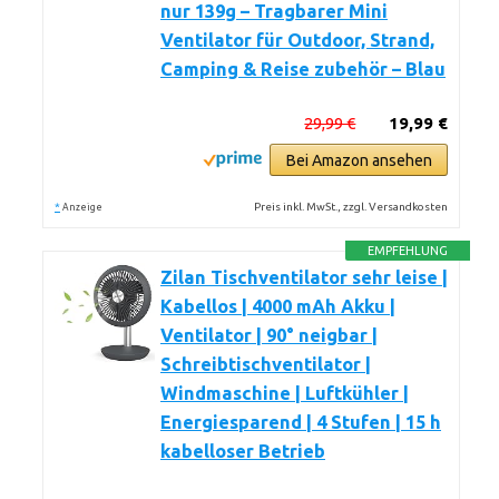
nur 139g – Tragbarer Mini
Ventilator für Outdoor, Strand,
Camping & Reise zubehör – Blau
29,99 €
19,99 €
Bei Amazon ansehen
*
Preis inkl. MwSt., zzgl. Versandkosten
Anzeige
EMPFEHLUNG
Zilan Tischventilator sehr leise |
Kabellos | 4000 mAh Akku |
Ventilator | 90° neigbar |
Schreibtischventilator |
Windmaschine | Luftkühler |
Energiesparend | 4 Stufen | 15 h
kabelloser Betrieb