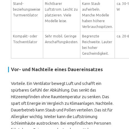
Stand-
Richtbarer
Kann Staub
ca. 30-
beziehungsweise
Luftstrom. Leicht zu
aufwirbeln.
W
Turmventilator
platzieren. Viele
Manche Modelle
Modelle leise.
haben höhere
Verbrauchsspitzen.
Kompakt- oder
Sehr mobil. Geringe
Begrenzte
ca. 20-
Tischventilator
Anschaffungskosten.
Reichweite. Lauter
bei hoher
Geschwindigkeit.
Vor- und Nachteile eines Dauereinsatzes
Vorteile. Ein Ventilator bewegt Luft und schafft ein
spürbares Gefühl der Abkühlung. Das senkt das
Hitzeempfinden ohne Raumtemperatur zu senken. Das
spart oft Energie im Vergleich zu Klimaanlagen. Nachteile.
Dauerbetrieb kann Staub und Pollen verteilen. Das ist für
Allergiker wichtig. Weiter kann die Luftströmung
Schleimhäute austrocknen. Bei empfindlichen Personen