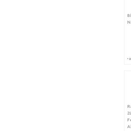
B
N
*
A
R
2
F
A