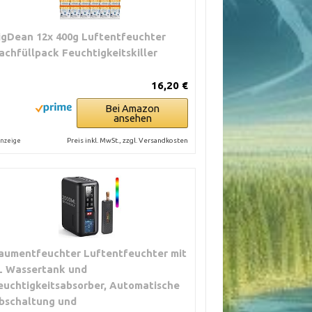
igDean 12x 400g Luftentfeuchter
achfüllpack Feuchtigkeitskiller
16,20 €
Bei Amazon
ansehen
Preis inkl. MwSt., zzgl. Versandkosten
nzeige
aumentfeuchter Luftentfeuchter mit
L Wassertank und
euchtigkeitsabsorber, Automatische
bschaltung und