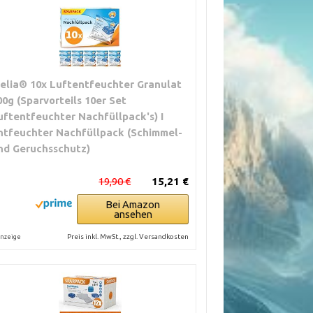
delia® 10x Luftentfeuchter Granulat
00g (Sparvorteils 10er Set
uftentfeuchter Nachfüllpack's) I
ntfeuchter Nachfüllpack (Schimmel-
nd Geruchsschutz)
19,90 €
15,21 €
Bei Amazon
ansehen
Preis inkl. MwSt., zzgl. Versandkosten
nzeige