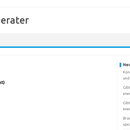
erater
Neu
Kön
und 
kt)
Gib
ene
Gib
ener
Brau
spe