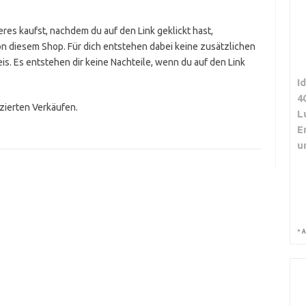
res kaufst, nachdem du auf den Link geklickt hast,
on diesem Shop. Für dich entstehen dabei keine zusätzlichen
is. Es entstehen dir keine Nachteile, wenn du auf den Link
I
4
izierten Verkäufen.
L
E
u
*
A