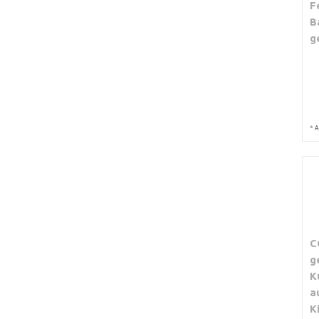
F
B
g
*
A
C
g
K
a
K