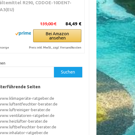
ältemittel R290, CDDOE-10DEN7-
A3(EU)
139,00 €
84,49 €
Bei Amazon
ansehen
Preis inkl. MwSt., zzgl. Versandkosten
nzeige
hen
Suchen
terführende Seiten
www.klimageräte-ratgeber.de
www.luftentfeuchter-berater.de
www.luftreiniger-berater.de
www.ventilatoren-ratgeber.de
www.heizlüfter-berater.de
www.luftbefeuchter-berater.de
www.inhalator-ratgeber.de