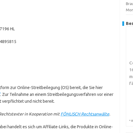
Brau
Mon
Bes
17196 HL
14895815
C
1
m
f
form zur Online-Streitbeilegung (OS) bereit, die Sie hier
/
. Zur Teilnahme an einem Streitbeilegungsverfahren vor einer
 verpflichtet und nicht bereit.
echtstexter in Kooperation mit
FÖHLISCH Rechtsanwälte
.
*
A
ei handelt es sich um Affiliate-Links, die Produkte in Online-