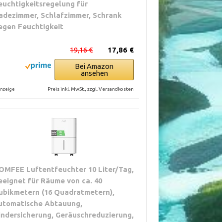
euchtigkeitsregelung für
adezimmer, Schlafzimmer, Schrank
egen Feuchtigkeit
19,16 €
17,86 €
Bei Amazon
ansehen
Preis inkl. MwSt., zzgl. Versandkosten
nzeige
OMFEE Luftentfeuchter 10 Liter/Tag,
eeignet für Räume von ca. 40
ubikmetern (16 Quadratmetern),
utomatische Abtauung,
indersicherung, Geräuschreduzierung,