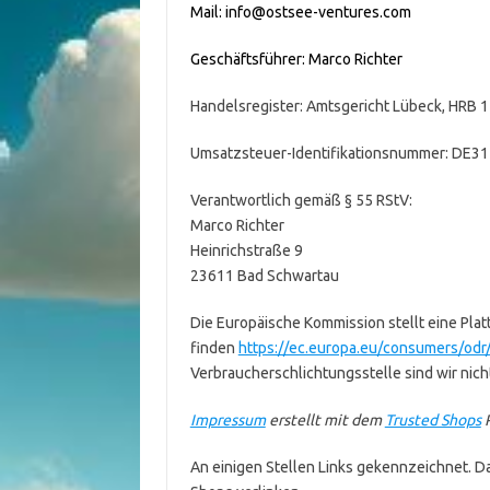
Mail: info@ostsee-ventures.com
Geschäftsführer: Marco Richter
Handelsregister: Amtsgericht Lübeck, HRB 
Umsatzsteuer-Identifikationsnummer: DE3
Verantwortlich gemäß § 55 RStV:
Marco Richter
Heinrichstraße 9
23611 Bad Schwartau
Die Europäische Kommission stellt eine Platt
finden
https://ec.europa.eu/consumers/odr
Verbraucherschlichtungsstelle sind wir nicht
Impressum
erstellt mit dem
Trusted Shops
R
An einigen Stellen Links gekennzeichnet. Dab