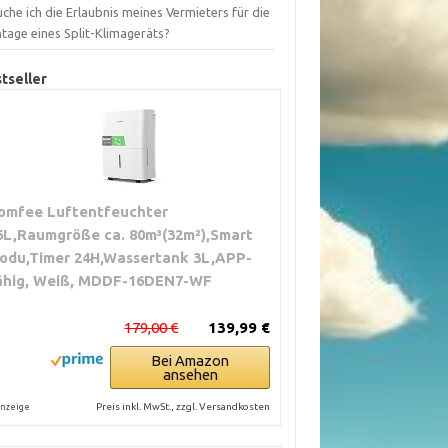
che ich die Erlaubnis meines Vermieters für die
tage eines Split-Klimageräts?
tseller
omfee Luftentfeuchter
6L,Raumgröße ca. 80m³(32m²),Smart
odu,Timer 24H,Wassertank 3L,APP-
ähig, Weiß, MDDF-16DEN7-WF
179,00 €
139,99 €
Bei Amazon
ansehen
Preis inkl. MwSt., zzgl. Versandkosten
nzeige