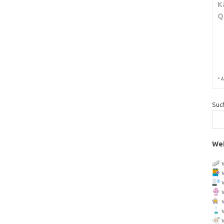
K
Q
*
A
Suc
Wei