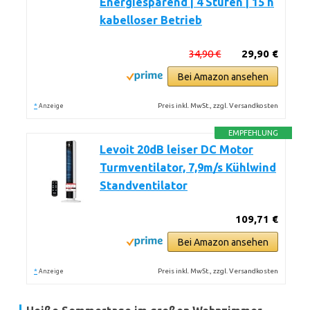
Energiesparend | 4 Stufen | 15 h
kabelloser Betrieb
34,90 €
29,90 €
Bei Amazon ansehen
*
Preis inkl. MwSt., zzgl. Versandkosten
Anzeige
EMPFEHLUNG
Levoit 20dB leiser DC Motor
Turmventilator, 7,9m/s Kühlwind
Standventilator
109,71 €
Bei Amazon ansehen
*
Preis inkl. MwSt., zzgl. Versandkosten
Anzeige