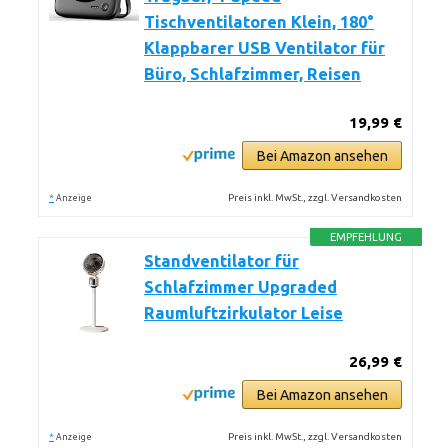
Tischventilatoren Klein, 180°
Klappbarer USB Ventilator für
Büro, Schlafzimmer, Reisen
19,99 €
Bei Amazon ansehen
*
Preis inkl. MwSt., zzgl. Versandkosten
Anzeige
EMPFEHLUNG
Standventilator für
Schlafzimmer Upgraded
Raumluftzirkulator Leise
26,99 €
Bei Amazon ansehen
*
Preis inkl. MwSt., zzgl. Versandkosten
Anzeige