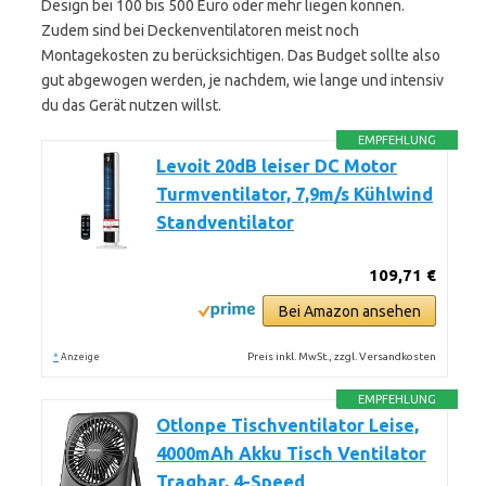
Design bei 100 bis 500 Euro oder mehr liegen können.
Zudem sind bei Deckenventilatoren meist noch
Montagekosten zu berücksichtigen. Das Budget sollte also
gut abgewogen werden, je nachdem, wie lange und intensiv
du das Gerät nutzen willst.
EMPFEHLUNG
Levoit 20dB leiser DC Motor
Turmventilator, 7,9m/s Kühlwind
Standventilator
109,71 €
Bei Amazon ansehen
*
Preis inkl. MwSt., zzgl. Versandkosten
Anzeige
EMPFEHLUNG
Otlonpe Tischventilator Leise,
4000mAh Akku Tisch Ventilator
Tragbar, 4-Speed