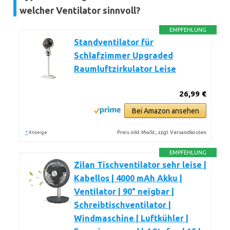
welcher Ventilator sinnvoll?
EMPFEHLUNG
Standventilator für
Schlafzimmer Upgraded
Raumluftzirkulator Leise
26,99 €
Bei Amazon ansehen
*
Preis inkl. MwSt., zzgl. Versandkosten
Anzeige
EMPFEHLUNG
Zilan Tischventilator sehr leise |
Kabellos | 4000 mAh Akku |
Ventilator | 90° neigbar |
Schreibtischventilator |
Windmaschine | Luftkühler |