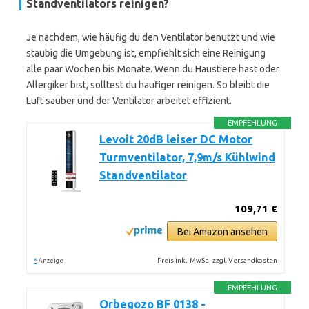
Standventilators reinigen?
Je nachdem, wie häufig du den Ventilator benutzt und wie
staubig die Umgebung ist, empfiehlt sich eine Reinigung
alle paar Wochen bis Monate. Wenn du Haustiere hast oder
Allergiker bist, solltest du häufiger reinigen. So bleibt die
Luft sauber und der Ventilator arbeitet effizient.
EMPFEHLUNG
Levoit 20dB leiser DC Motor
Turmventilator, 7,9m/s Kühlwind
Standventilator
109,71 €
Bei Amazon ansehen
*
Preis inkl. MwSt., zzgl. Versandkosten
Anzeige
EMPFEHLUNG
Orbegozo BF 0138 -