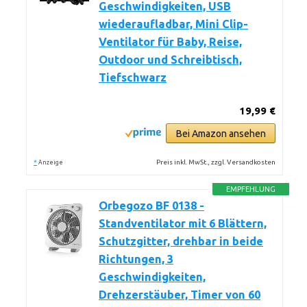
Geschwindigkeiten, USB
wiederaufladbar, Mini Clip-
Ventilator für Baby, Reise,
Outdoor und Schreibtisch,
Tiefschwarz
19,99 €
Bei Amazon ansehen
*
Preis inkl. MwSt., zzgl. Versandkosten
Anzeige
EMPFEHLUNG
Orbegozo BF 0138 -
Standventilator mit 6 Blättern,
Schutzgitter, drehbar in beide
Richtungen, 3
Geschwindigkeiten,
Drehzerstäuber, Timer von 60