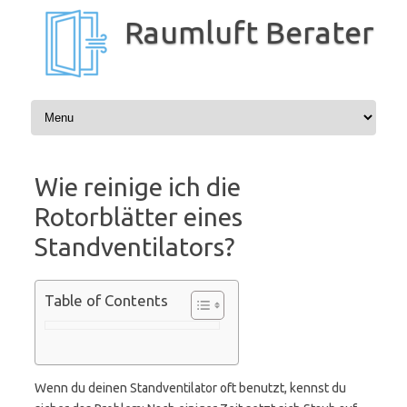
Zum
Inhalt
Raumluft Berater
springen
Wie reinige ich die
Rotorblätter eines
Standventilators?
Table of Contents
Wenn du deinen Standventilator oft benutzt, kennst du