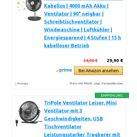
Kabellos | 4000 mAh Akku |
Ventilator | 90° neigbar |
Schreibtischventilator |
Windmaschine | Luftkühler |
Energiesparend | 4 Stufen | 15 h
kabelloser Betrieb
34,90 €
29,90 €
Bei Amazon ansehen
*
Preis inkl. MwSt., zzgl. Versandkosten
Anzeige
EMPFEHLUNG
TriPole Ventilator Leiser, Mini
Ventilator mit 3
Geschwindigkeiten, USB
Tischventilator
Leistungsstarker Tragbarer mit