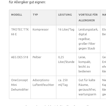
für Allergiker gut eignen:
MODELL
TYP
LEISTUNG
VORTEILE FÜR
NA
ALLERGIKER
TROTEC TTK
Kompressor
16 Liter/Tag
Leistungsstark,
Et
66 E
digital
Be
regelbar,
großer Filter
gegen Staub
AEG DES 518
Peltier
0,25
Leise,
Ge
Liter/Stunde
kompakt,
En
leicht zu
eh
bedienen
kl
OneConcept
Adsorptions-
ca. 250
Gut für kalte
Ni
Mini
Luftentfeuchter
ml/Tag
Räume,
Ka
Dehumidifier
geräuschfrei,
kl
wartungsarm
ge