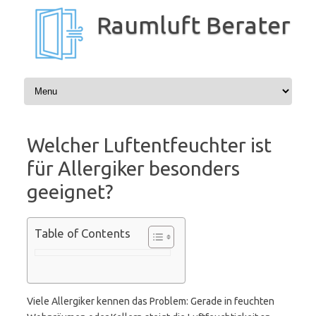
Zum
Inhalt
Raumluft Berater
springen
Welcher Luftentfeuchter ist
für Allergiker besonders
geeignet?
Table of Contents
Viele Allergiker kennen das Problem: Gerade in feuchten