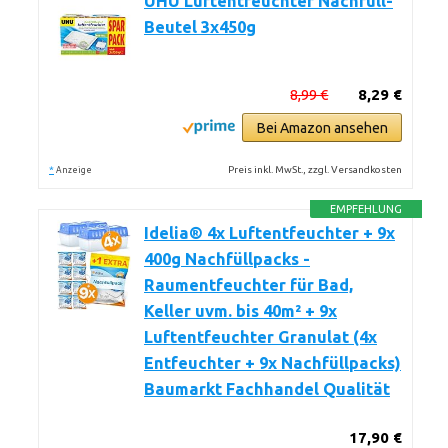
UHU Luftentfeuchter Nachfüll-
Beutel 3x450g
8,99 €
8,29 €
Bei Amazon ansehen
*
Preis inkl. MwSt., zzgl. Versandkosten
Anzeige
EMPFEHLUNG
Idelia® 4x Luftentfeuchter + 9x
400g Nachfüllpacks -
Raumentfeuchter für Bad,
Keller uvm. bis 40m² + 9x
Luftentfeuchter Granulat (4x
Entfeuchter + 9x Nachfüllpacks)
Baumarkt Fachhandel Qualität
17,90 €