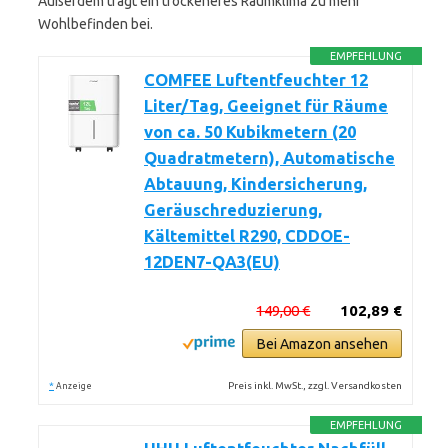
Außerdem trägt ein trockeneres Raumklima zu mehr
Wohlbefinden bei.
EMPFEHLUNG
COMFEE Luftentfeuchter 12
Liter/Tag, Geeignet für Räume
von ca. 50 Kubikmetern (20
Quadratmetern), Automatische
Abtauung, Kindersicherung,
Geräuschreduzierung,
Kältemittel R290, CDDOE-
12DEN7-QA3(EU)
149,00 €
102,89 €
Bei Amazon ansehen
*
Preis inkl. MwSt., zzgl. Versandkosten
Anzeige
EMPFEHLUNG