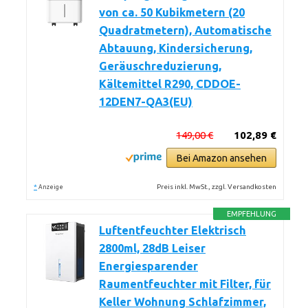
von ca. 50 Kubikmetern (20
Quadratmetern), Automatische
Abtauung, Kindersicherung,
Geräuschreduzierung,
Kältemittel R290, CDDOE-
12DEN7-QA3(EU)
149,00 €
102,89 €
Bei Amazon ansehen
*
Preis inkl. MwSt., zzgl. Versandkosten
Anzeige
EMPFEHLUNG
Luftentfeuchter Elektrisch
2800ml, 28dB Leiser
Energiesparender
Raumentfeuchter mit Filter, für
Keller Wohnung Schlafzimmer,