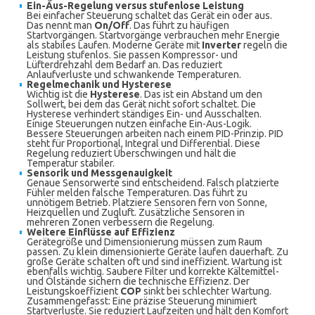
Ein-Aus-Regelung versus stufenlose Leistung
Bei einfacher Steuerung schaltet das Gerät ein oder aus.
Das nennt man
On/Off
. Das führt zu häufigen
Startvorgängen. Startvorgänge verbrauchen mehr Energie
als stabiles Laufen. Moderne Geräte mit
Inverter
regeln die
Leistung stufenlos. Sie passen Kompressor- und
Lüfterdrehzahl dem Bedarf an. Das reduziert
Anlaufverluste und schwankende Temperaturen.
Regelmechanik und Hysterese
Wichtig ist die
Hysterese
. Das ist ein Abstand um den
Sollwert, bei dem das Gerät nicht sofort schaltet. Die
Hysterese verhindert ständiges Ein- und Ausschalten.
Einige Steuerungen nutzen einfache Ein-Aus-Logik.
Bessere Steuerungen arbeiten nach einem PID-Prinzip. PID
steht für Proportional, Integral und Differential. Diese
Regelung reduziert Überschwingen und hält die
Temperatur stabiler.
Sensorik und Messgenauigkeit
Genaue Sensorwerte sind entscheidend. Falsch platzierte
Fühler melden falsche Temperaturen. Das führt zu
unnötigem Betrieb. Platziere Sensoren fern von Sonne,
Heizquellen und Zugluft. Zusätzliche Sensoren in
mehreren Zonen verbessern die Regelung.
Weitere Einflüsse auf Effizienz
Gerätegröße und Dimensionierung müssen zum Raum
passen. Zu klein dimensionierte Geräte laufen dauerhaft. Zu
große Geräte schalten oft und sind ineffizient. Wartung ist
ebenfalls wichtig. Saubere Filter und korrekte Kältemittel-
und Ölstände sichern die technische Effizienz. Der
Leistungskoeffizient
COP
sinkt bei schlechter Wartung.
Zusammengefasst: Eine präzise Steuerung minimiert
Startverluste. Sie reduziert Laufzeiten und hält den Komfort