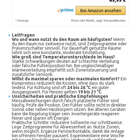
49,99 €
Bei Amazon ansehen
*
Preis inkl. MwSt., zzgl. Versandkosten
Anzeige
Leitfragen
Wo und wann nutzt du den Raum am häufigsten?
Wenn
du den Raum nur zeitweise nutzt, sind Zeitprogramme oder
Präsenzschalter sinnvoll. Für dauerhaft genutzte Räume
lohnt sich eine konstante, moderate Einstellung.
Wie groß sind Temperaturunterschiede im Haus?
Starke Schwankungen deuten auf schlechte Verteilung
oder falsche Fühlerposition hin. Bei ungleichmäßiger
Wärmeverteilung empfiehlt sich Zonensteuerung und
zusätzliche Sensorik.
Willst du maximal sparen oder maximalen Komfort?
Ein
Kompromiss reduziert die Kosten, ohne dass du stark
leidest. Für Kühlung sind oft
24 bis 26 °C
ein guter
Ausgangswert. Für Heizen gelten
19 bis 21 °C
.
Unsicherheiten und praktische Empfehlungen
Messabweichungen durch falsch platzierte Fühler sind
häufig. Prüfe die Position. Der Fühler sollte nicht in direkter
Sonne oder neben Heizkörpern sitzen. Bei älteren Geräten
kann die Regelung träger sein. Invertergeräte reagieren
feiner und sparen oft Energie.
Praktische Schritte: reduziere Sollwerte nur schrittweise.
Lege Zeitprogramme für Abwesenheit an. Nutze Zonen,
wenn möglich. Ergänze Fensterkontakte, damit die Anlage
bei offenem Fenster pausiert. Experimentiere eine Woche