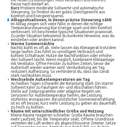
mit neuen Einstellungen. Miss Verbrauch und Komfort.
Passe nach Bedarf an.
Kurz
Probiere moderate Sollwerte und automatische
Steuerung. So findest du ein gutes Gleichgewicht aus
Komfort und Energieersparnis.
Alltagssituationen, in denen präzise Steuerung zählt
Im Alltag zeigen sich viele Fälle, in denen die richtige
Temperatursteuerung klar Energie spart und den Komfort
verbessert. Ich beschreibe typische Situationen praxisnah.
Zu jeder Situation bekommst du konkrete Hinweise, was du
einstellen oder ändern kannst.
Warme Sommernächte
Nachts kühlt es oft ab. Viele lassen das Klimagerät trotzdem
lange laufen. Das führt zu unnötigem Verbrauch und
kühlem Schlafraum. Nutze die Nachtfunktion oder erhöhe
den Sollwert leicht. Wenn möglich, kombiniere Klimaanlage
mit Ventilator. Öffne Fenster zu kühlen Zeiten, bevor die
Außenluft wieder wärmer wird. Verdunkelung am Tag
reduziert Aufheizung. So verhinderst du, dass das Gerät
stark nachkühlen muss.
Wechselnde Außentemperaturen am Tag
An heißen Tagen schwankt die Belastung stark. Ein starrer
Sollwert kann zu häufigem An- und Abschalten führen.
Stelle auf Zeitprogramme oder adaptive Regeln um.
Sensoren für Außentemperatur helfen, die Leistung
stufenlos anzupassen. Bei plötzlicher Sonneneinstrahlung
ist es oft besser, kurz mehr Leistung zu geben als dauerhaft
zu hoch zu kühlen.
Räume mit unterschiedlicher Größe und Nutzung
Kleine Räume reagieren schneller. Große Räume brauchen
mehr Laufzeit, bis die Temperatur sinkt. Offene Grundrisse
verteilen die Luft anders als abgeschlossene Zimmer. Setze