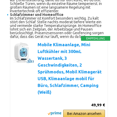
auf Zonensteuerung, damit du nur dort kühlt, wo du bist.
Schließe Türen, wenn du einzelne Räume temperierst. In
großen Räumen ist eine langsamere Regelung mit
Invertertechnik oft effizienter.
Schlafzimmer und Homeoffice
Im Schlafzimmer ist Komfort besonders wichtig. Zu kalt
stört den Schlaf. Stelle nachts moderat tiefere Werte ein
und vermeide starke Temperatursprünge. Im Homeoffice
lohnt sich ein Zeitplan, der Arbeitstage und Pausen
berücksichtigt. Präsenzsensoren oder Geofencing sorgen
dafür, dass das Gerät nur läuft, wenn du da bist.
EMPFEHLUNG
Mobile Klimaanlage, Mini
Luftkühler mit 300mL
Wassertank, 3
Geschwindigkeiten, 2
Sprühmodus, Mobil Klimagerät
USB, Klimaanlage mobil für
Büro, Schlafzimmer, Camping
(Weiß)
49,99 €
Bei Amazon ansehen