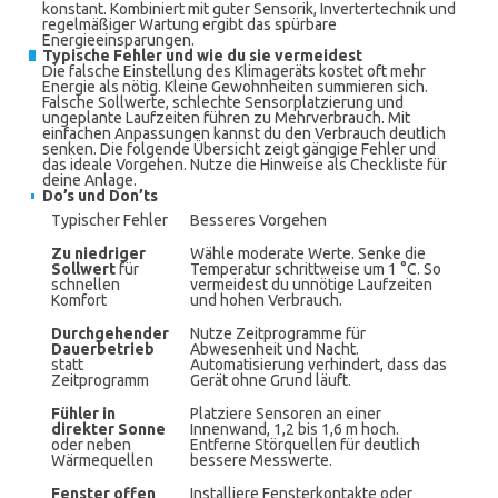
konstant. Kombiniert mit guter Sensorik, Invertertechnik und
regelmäßiger Wartung ergibt das spürbare
Energieeinsparungen.
Typische Fehler und wie du sie vermeidest
Die falsche Einstellung des Klimageräts kostet oft mehr
Energie als nötig. Kleine Gewohnheiten summieren sich.
Falsche Sollwerte, schlechte Sensorplatzierung und
ungeplante Laufzeiten führen zu Mehrverbrauch. Mit
einfachen Anpassungen kannst du den Verbrauch deutlich
senken. Die folgende Übersicht zeigt gängige Fehler und
das ideale Vorgehen. Nutze die Hinweise als Checkliste für
deine Anlage.
Do’s und Don’ts
Typischer Fehler
Besseres Vorgehen
Zu niedriger
Wähle moderate Werte. Senke die
Sollwert
für
Temperatur schrittweise um 1 °C. So
schnellen
vermeidest du unnötige Laufzeiten
Komfort
und hohen Verbrauch.
Durchgehender
Nutze Zeitprogramme für
Dauerbetrieb
Abwesenheit und Nacht.
statt
Automatisierung verhindert, dass das
Zeitprogramm
Gerät ohne Grund läuft.
Fühler in
Platziere Sensoren an einer
direkter Sonne
Innenwand, 1,2 bis 1,6 m hoch.
oder neben
Entferne Störquellen für deutlich
Wärmequellen
bessere Messwerte.
Fenster offen
Installiere Fensterkontakte oder