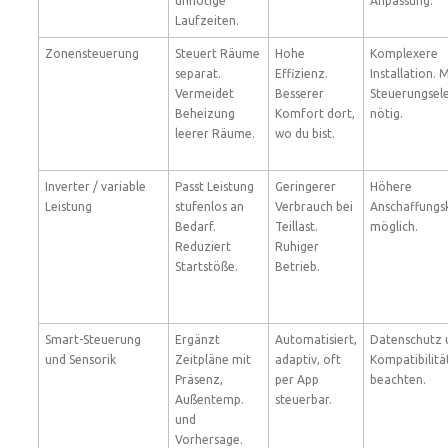
unnötige
Anpassung.
Laufzeiten.
Zonensteuerung
Steuert Räume
Hohe
Komplexere
separat.
Effizienz.
Installation. 
Vermeidet
Besserer
Steuerungsel
Beheizung
Komfort dort,
nötig.
leerer Räume.
wo du bist.
Inverter / variable
Passt Leistung
Geringerer
Höhere
Leistung
stufenlos an
Verbrauch bei
Anschaffungs
Bedarf.
Teillast.
möglich.
Reduziert
Ruhiger
Startstöße.
Betrieb.
Smart-Steuerung
Ergänzt
Automatisiert,
Datenschutz 
und Sensorik
Zeitpläne mit
adaptiv, oft
Kompatibilitä
Präsenz,
per App
beachten.
Außentemp.
steuerbar.
und
Vorhersage.