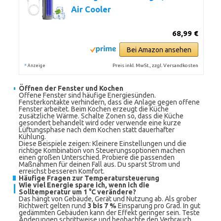
Air Cooler
68,99 €
Bei Amazon ansehen
*
Preis inkl. MwSt., zzgl. Versandkosten
Anzeige
Öffnen der Fenster und Kochen
Offene Fenster sind häufige Energiesünden.
Fensterkontakte verhindern, dass die Anlage gegen offene
Fenster arbeitet. Beim Kochen erzeugt die Küche
zusätzliche Wärme. Schalte Zonen so, dass die Küche
gesondert behandelt wird oder verwende eine kurze
Lüftungsphase nach dem Kochen statt dauerhafter
Kühlung.
Diese Beispiele zeigen: Kleinere Einstellungen und die
richtige Kombination von Steuerungsoptionen machen
einen großen Unterschied. Probiere die passenden
Maßnahmen für deinen Fall aus. Du sparst Strom und
erreichst besseren Komfort.
Häufige Fragen zur Temperatursteuerung
Wie viel Energie spare ich, wenn ich die
Solltemperatur um 1 °C verändere?
Das hängt von Gebäude, Gerät und Nutzung ab. Als grober
Richtwert gelten rund
3 bis 7 %
Einsparung pro Grad. In gut
gedämmten Gebäuden kann der Effekt geringer sein. Teste
Änderungen schrittweise und beobachte den Verbrauch.