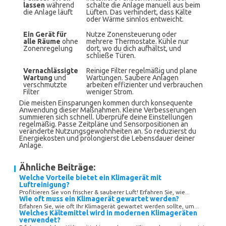
lassen
während
schalte die Anlage manuell aus beim
die Anlage läuft
Lüften. Das verhindert, dass Kälte
oder Wärme sinnlos entweicht.
Ein Gerät für
Nutze Zonensteuerung oder
alle Räume
ohne
mehrere Thermostate. Kühle nur
Zonenregelung
dort, wo du dich aufhältst, und
schließe Türen.
Vernachlässigte
Reinige Filter regelmäßig und plane
Wartung
und
Wartungen. Saubere Anlagen
verschmutzte
arbeiten effizienter und verbrauchen
Filter
weniger Strom.
Die meisten Einsparungen kommen durch konsequente
Anwendung dieser Maßnahmen. Kleine Verbesserungen
summieren sich schnell. Überprüfe deine Einstellungen
regelmäßig. Passe Zeitpläne und Sensorpositionen an
veränderte Nutzungsgewohnheiten an. So reduzierst du
Energiekosten und prolongierst die Lebensdauer deiner
Anlage.
Ähnliche Beiträge:
Welche Vorteile bietet ein Klimagerät mit
Luftreinigung?
Profitieren Sie von frischer & sauberer Luft! Erfahren Sie, wie...
Wie oft muss ein Klimagerät gewartet werden?
Erfahren Sie, wie oft Ihr Klimagerät gewartet werden sollte, um...
Welches Kältemittel wird in modernen Klimageräten
verwendet?