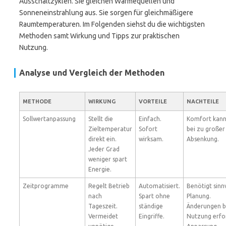
Ausschaltzyklen. Sie gleichen Wärmequellen und
Sonneneinstrahlung aus. Sie sorgen für gleichmäßigere
Raumtemperaturen. Im Folgenden siehst du die wichtigsten
Methoden samt Wirkung und Tipps zur praktischen
Nutzung.
Analyse und Vergleich der Methoden
METHODE
WIRKUNG
VORTEILE
NACHTEILE
Sollwertanpassung
Stellt die
Einfach.
Komfort kann
Zieltemperatur
Sofort
bei zu großer
direkt ein.
wirksam.
Absenkung.
Jeder Grad
weniger spart
Energie.
Zeitprogramme
Regelt Betrieb
Automatisiert.
Benötigt sinn
nach
Spart ohne
Planung.
Tageszeit.
ständige
Änderungen b
Vermeidet
Eingriffe.
Nutzung erfo