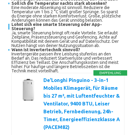
Soll ich die Temperatur nachts stark absenken?
Eine moderate Absenkung ist sinnvoll. Reduziere die
Temperatur um 1 bis 2 °C statt großer Sprünge. So sparst
du Energie ohne starken Komfortverlust. Große, plötzliche
Änderungen können das Gerät unnötig belasten.
Lohnt sich eine smarte Steuerung oder App-
Steuerung?
Ja, smarte Steuerung bringt oft reale Vorteile. Sie erlaubt
Zeitpläne, Präsenzsteuerung und Geofencing. Achte auf
Kompatibilität mit deinem Gerät und auf Datenschutz. Der
Nutzen hängt von deiner Nutzungssituation ab.
Wann ist Invertertechnik sinnvoll?
Invertergeräte passen ihre Leistung stufenlos an den
Bedarf an. Das reduziert Startverluste und verbessert
Effizienz bei Teillast. Die Anschaffungskosten sind meist
höher. Für häufige und längere Betriebszeiten ist die
Technik meist vorteilhaft.
EMPFEHLUNG
De'Longhi Pinguino - 3-in-1
Mobiles Klimagerät, für Räume
bis 27 m², mit Luftentfeuchter &
Ventilator, 9400 BTU, Leiser
Betrieb, Fernbedienung, 24h-
Timer, Energieeffizienzklasse A
(PACEM82)