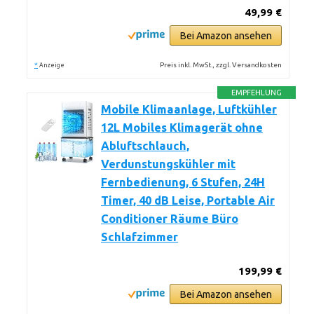
49,99 €
Bei Amazon ansehen
*
Preis inkl. MwSt., zzgl. Versandkosten
Anzeige
EMPFEHLUNG
Mobile Klimaanlage, Luftkühler
12L Mobiles Klimagerät ohne
Abluftschlauch,
Verdunstungskühler mit
Fernbedienung, 6 Stufen, 24H
Timer, 40 dB Leise, Portable Air
Conditioner Räume Büro
Schlafzimmer
199,99 €
Bei Amazon ansehen