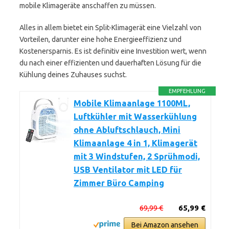
mobile Klimageräte anschaffen zu müssen.
Alles in allem bietet ein Split-Klimagerät eine Vielzahl von
Vorteilen, darunter eine hohe Energieeffizienz und
Kostenersparnis. Es ist definitiv eine Investition wert, wenn
du nach einer effizienten und dauerhaften Lösung für die
Kühlung deines Zuhauses suchst.
EMPFEHLUNG
Mobile Klimaanlage 1100ML,
Luftkühler mit Wasserkühlung
ohne Abluftschlauch, Mini
Klimaanlage 4 in 1, Klimagerät
mit 3 Windstufen, 2 Sprühmodi,
USB Ventilator mit LED für
Zimmer Büro Camping
69,99 €
65,99 €
Bei Amazon ansehen