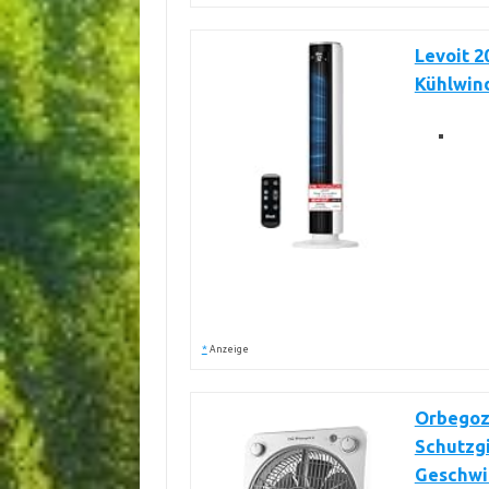
Levoit 2
Kühlwind
*
Anzeige
Orbegozo
Schutzgi
Geschwin