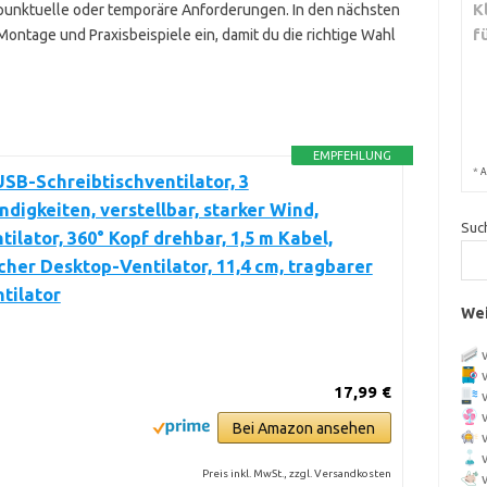
K
punktuelle oder temporäre Anforderungen. In den nächsten
f
ontage und Praxisbeispiele ein, damit du die richtige Wahl
EMPFEHLUNG
*
A
USB-Schreibtischventilator, 3
digkeiten, verstellbar, starker Wind,
Suc
tilator, 360° Kopf drehbar, 1,5 m Kabel,
cher Desktop-Ventilator, 11,4 cm, tragbarer
tilator
Wei
17,99 €
Bei Amazon ansehen
Preis inkl. MwSt., zzgl. Versandkosten