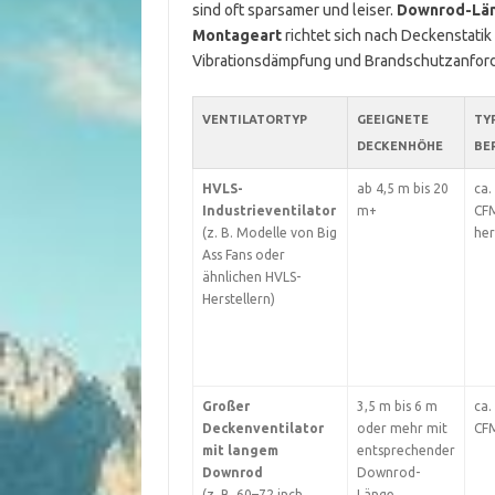
sind oft sparsamer und leiser.
Downrod-Lä
Montageart
richtet sich nach Deckenstati
Vibrationsdämpfung und Brandschutzanfor
VENTILATORTYP
GEEIGNETE
TY
DECKENHÖHE
BE
HVLS-
ab 4,5 m bis 20
ca.
Industrieventilator
m+
CFM
(z. B. Modelle von Big
her
Ass Fans oder
ähnlichen HVLS-
Herstellern)
Großer
3,5 m bis 6 m
ca.
Deckenventilator
oder mehr mit
CF
mit langem
entsprechender
Downrod
Downrod-
(z. B. 60–72 inch
Länge