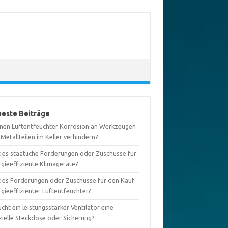
este Beiträge
nen Luftentfeuchter Korrosion an Werkzeugen
Metallteilen im Keller verhindern?
t es staatliche Förderungen oder Zuschüsse für
rgieeffiziente Klimageräte?
t es Förderungen oder Zuschüsse für den Kauf
gieeffizienter Luftentfeuchter?
cht ein leistungsstarker Ventilator eine
zielle Steckdose oder Sicherung?