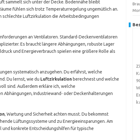
ft sammelt sich unter der Decke. Bodennähe bleibt
Brau
. Räume fühlen sich trotz Temperaturregelung ungemütlich an.
Mon
n schlechte Luftzirkulation die Arbeitsbedingungen
Bes
Anforderungen an Ventilatoren. Standard-Deckenventilatoren
plizierter. Es braucht längere Abhängungen, robuste Lager
ldruck und Energieverbrauch spielen eine größere Rolle als
Z
derungen systematisch anzugehen. Du erfährst, welche
K
nd. Du lernst, wie du
Luftzirkulation
berechnest und welche
9
ll sind. Außerdem erkläre ich, welche
W
en Abhängungen, Industriewand- oder Deckenhalterungen
E
k
ion
, Wartung und Sicherheit achten musst. Du bekommst
tehende Lüftungssysteme und zu Energieeinsparungen. Am
l und konkrete Entscheidungshilfen für typische