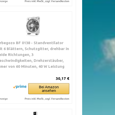
Preis inkl. MwSt., zzgl. Versandkosten
nzeige
rbegozo BF 0138 - Standventilator
it 6 Blättern, Schutzgitter, drehbar in
eide Richtungen, 3
eschwindigkeiten, Drehzerstäuber,
imer von 60 Minuten, 40 W Leistung
30,17 €
Bei Amazon
ansehen
Preis inkl. MwSt., zzgl. Versandkosten
nzeige