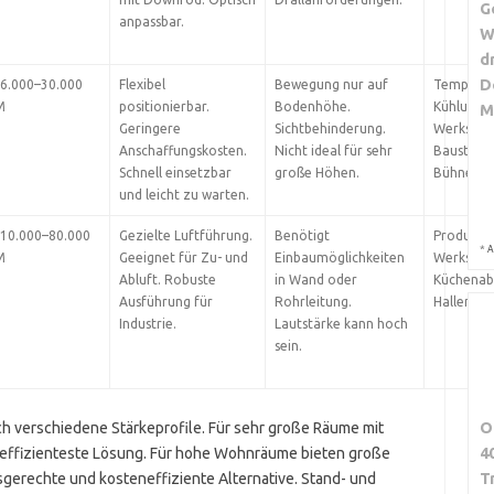
G
anpassbar.
W
d
D
 6.000–30.000
Flexibel
Bewegung nur auf
Temporä
M
positionierbar.
Bodenhöhe.
Kühlung,
M
Geringere
Sichtbehinderung.
Werkstätt
Anschaffungskosten.
Nicht ideal für sehr
Baustelle
Schnell einsetzbar
große Höhen.
Bühnenbe
und leicht zu warten.
 10.000–80.000
Gezielte Luftführung.
Benötigt
Produktio
*
A
M
Geeignet für Zu- und
Einbaumöglichkeiten
Werkstätt
Abluft. Robuste
in Wand oder
Küchenabl
Ausführung für
Rohrleitung.
Hallenlüf
Industrie.
Lautstärke kann hoch
sein.
O
 verschiedene Stärkeprofile. Für sehr große Räume mit
4
 effizienteste Lösung. Für hohe Wohnräume bieten große
T
gerechte und kosteneffiziente Alternative. Stand- und