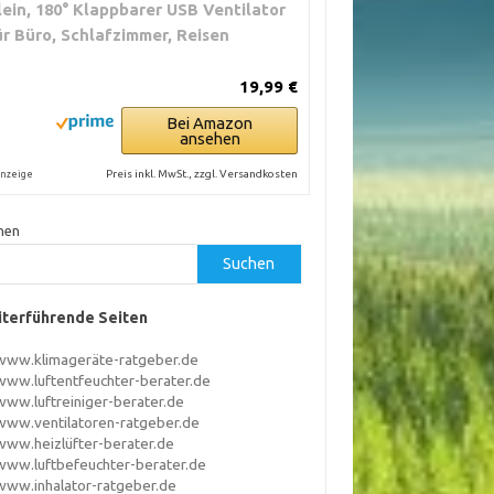
lein, 180° Klappbarer USB Ventilator
ür Büro, Schlafzimmer, Reisen
19,99 €
Bei Amazon
ansehen
Preis inkl. MwSt., zzgl. Versandkosten
nzeige
hen
Suchen
terführende Seiten
www.klimageräte-ratgeber.de
www.luftentfeuchter-berater.de
www.luftreiniger-berater.de
www.ventilatoren-ratgeber.de
www.heizlüfter-berater.de
www.luftbefeuchter-berater.de
www.inhalator-ratgeber.de