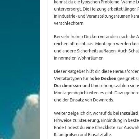
kennst du die typischen Probleme. Warme Lu
unterversorgt. Die Heizung arbeitet länger
In Industrie- und Veranstaltungsräumen kan
verschlechtern.
Bei sehr hohen Decken verändern sich die 
reichen oft nicht aus. Montagen werden kom
und andere Sicherheitsauflagen. Auch Schal
in normalen Wohnräumen.
Dieser Ratgeber hilft dir, diese Herausfor
Ventatortypen für
hohe Decken
geeignet si
Durchmesser
und Umdrehungszahlen sinnvo
Montagemöglichkeiten es gibt. Dazu gehör
und der Einsatz von Downrods.
Weiter zeige ich dir, worauf du bei
Installat
Hinweise zu Steuerung, Einbindung in bes
Ende findest du eine Checkliste zur Auswah
Raumgrößen und Einsatzfälle.