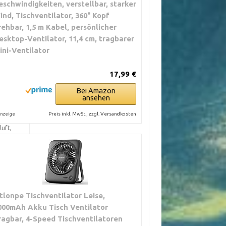
eschwindigkeiten, verstellbar, starker
ind, Tischventilator, 360° Kopf
rehbar, 1,5 m Kabel, persönlicher
esktop-Ventilator, 11,4 cm, tragbarer
re
ini-Ventilator
en,
n,
17,99 €
reiche
Bei Amazon
ansehen
n,
Preis inkl. MwSt., zzgl. Versandkosten
nzeige
en,
uft,
tung
tlonpe Tischventilator Leise,
000mAh Akku Tisch Ventilator
ragbar, 4-Speed Tischventilatoren