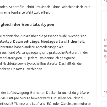
*
A
den. Schritt für Schritt. Praxisnah. Ohne Fachchinesisch. Nur
 um eine fundierte Wahl zu treffen.
gleich der Ventilatortypen
 technische Punkte über die passende Wahl. Wichtig sind
O
tortyp
,
Downrod-Länge
,
Montageart
und
Sicherheit
.
m
Wohnräume haben andere Anforderungen als
b
brauch und Wartungszugang sind praktische Faktoren. In der
G
 Ventilatortypen. Zu jedem Typ nenne ich geeignete
T
achteile sowie typische Einsatzorte. Das hilft dir, die
chten Einsatz zu verbinden.
*
e der Luftbewegung. Bei hohen Decken brauchst du größere
A
e viel Luft pro Minute bewegt wird. Für Hallen brauchst du
nflusst Effizienz und Laufruhe. EC- oder Gleichstrommotoren