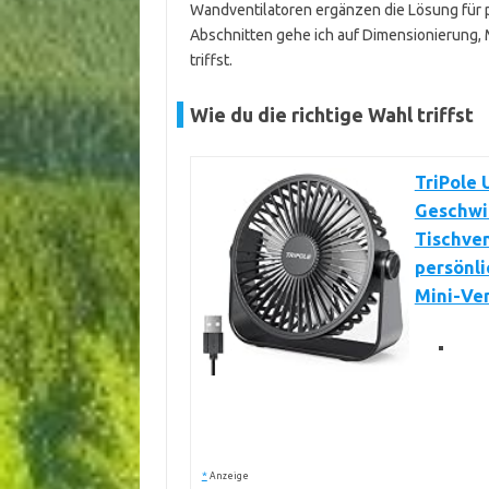
Wandventilatoren ergänzen die Lösung für 
Abschnitten gehe ich auf Dimensionierung, M
triffst.
Wie du die richtige Wahl triffst
TriPole 
Geschwin
Tischven
persönli
Mini-Ven
*
Anzeige