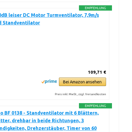
EMPFEHLUNG
0dB leiser DC Motor Turmventilator, 7,9m/s
 Standventilator
109,71 €
Bei Amazon ansehen
Preis inkl. MwSt., zzgl. Versandkosten
EMPFEHLUNG
 BF 0138 - Standventilator mit 6 Blättern,
tter, drehbar in beide Richtungen, 3
digkeiten, Drehzerstäuber, Timer von 60