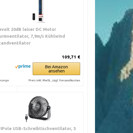
evoit 20dB leiser DC Motor
urmventilator, 7,9m/s Kühlwind
ORTE
tandventilator
nshallen,
109,71 €
orthallen,
ts
Bei Amazon
ansehen
Preis inkl. MwSt., zzgl. Versandkosten
nzeige
me,
ien
riPole USB-Schreibtischventilator, 3