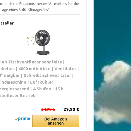
che ich die Erlaubnis meines Vermieters für die
tage eines Split-Klimageräts?
tseller
ilan Tischventilator sehr leise |
abellos | 4000 mAh Akku | Ventilator |
0° neigbar | Schreibtischventilator |
indmaschine | Luftkühler |
nergiesparend | 4 Stufen | 15 h
abelloser Betrieb
34,90 €
29,90 €
Bei Amazon
ansehen