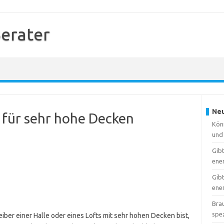
erater
Neu
t für sehr hohe Decken
Kön
und 
Gib
ene
Gib
ener
Brau
spe
iber einer Halle oder eines Lofts mit sehr hohen Decken bist,