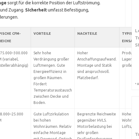
nge
sorgt für die korrekte Position der Luftströmung.
k und Zugang.
Sicherheit
umfasst Befestigung,
derungen.
L
PISCHE CFM-
VORTEILE
NACHTEILE
TYPISCHE
T
REICHE
EINSATZ
S
 75.000–300.000
Sehr hohe
Hoher
Produktio
 (variabel,
Verdrängung großer
Anschaffungsaufwand.
Lager, Sp
stellerabhängig)
Luftmengen. Gute
Montage und Statik
große Lof
Energieeffizienz in
sind anspruchsvoll.
großen Räumen.
Platzbedarf.
Fördert
*
A
Temperaturaustausch
zwischen Decke und
Boden.
 8.000–25.000
Gute Luftzirkulation
Begrenzte Reichweite
Hohe
M
bei hohen
gegenüber HVLS.
Wohnräu
Wohnräumen. Relativ
Motorbelastung bei
Lofts, Atr
einfache Montage
sehr großen
T
mit Downrod. Optisch
Drallanforderungen.