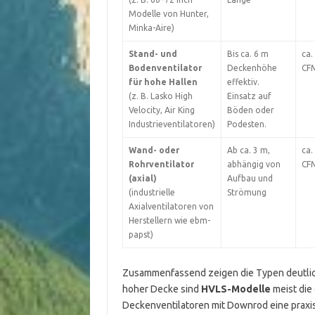
Modelle von Hunter,
Minka-Aire)
Stand- und
Bis ca. 6 m
ca.
Bodenventilator
Deckenhöhe
CF
für hohe Hallen
effektiv.
(z. B. Lasko High
Einsatz auf
Velocity, Air King
Böden oder
Industrieventilatoren)
Podesten.
Wand- oder
Ab ca. 3 m,
ca.
Rohrventilator
abhängig von
CF
(axial)
Aufbau und
(industrielle
Strömung
Axialventilatoren von
Herstellern wie ebm-
papst)
Zusammenfassend zeigen die Typen deutlich
hoher Decke sind
HVLS-Modelle
meist die
Deckenventilatoren mit Downrod eine praxis