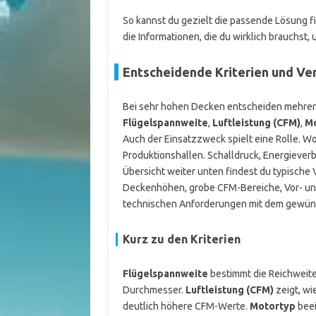
So kannst du gezielt die passende Lösung fin
die Informationen, die du wirklich brauchst,
Entscheidende Kriterien und Ver
Bei sehr hohen Decken entscheiden mehrere
Flügelspannweite
,
Luftleistung (CFM)
,
Mo
Auch der Einsatzzweck spielt eine Rolle. 
Produktionshallen. Schalldruck, Energiever
Übersicht weiter unten findest du typische
Deckenhöhen, grobe CFM-Bereiche, Vor- und N
technischen Anforderungen mit dem gewüns
Kurz zu den Kriterien
Flügelspannweite
bestimmt die Reichweit
Durchmesser.
Luftleistung (CFM)
zeigt, wi
deutlich höhere CFM-Werte.
Motortyp
beei