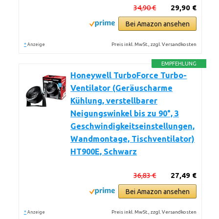
34,90 €
29,90 €
Bei Amazon ansehen
*
Preis inkl. MwSt., zzgl. Versandkosten
Anzeige
EMPFEHLUNG
Honeywell TurboForce Turbo-
Ventilator (Geräuscharme
Kühlung, verstellbarer
Neigungswinkel bis zu 90°, 3
Geschwindigkeitseinstellungen,
Wandmontage, Tischventilator)
HT900E, Schwarz
36,83 €
27,49 €
Bei Amazon ansehen
*
Preis inkl. MwSt., zzgl. Versandkosten
Anzeige