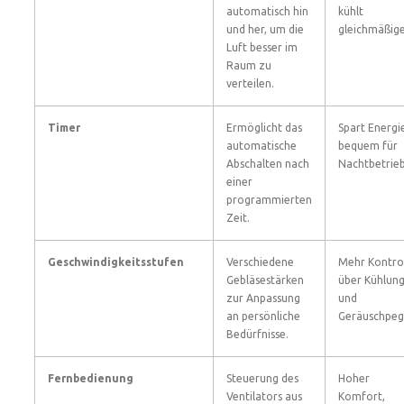
automatisch hin
kühlt
und her, um die
gleichmäßig
Luft besser im
Raum zu
verteilen.
Timer
Ermöglicht das
Spart Energi
automatische
bequem für
Abschalten nach
Nachtbetrie
einer
programmierten
Zeit.
Geschwindigkeitsstufen
Verschiedene
Mehr Kontro
Gebläsestärken
über Kühlun
zur Anpassung
und
an persönliche
Geräuschpeg
Bedürfnisse.
Fernbedienung
Steuerung des
Hoher
Ventilators aus
Komfort,