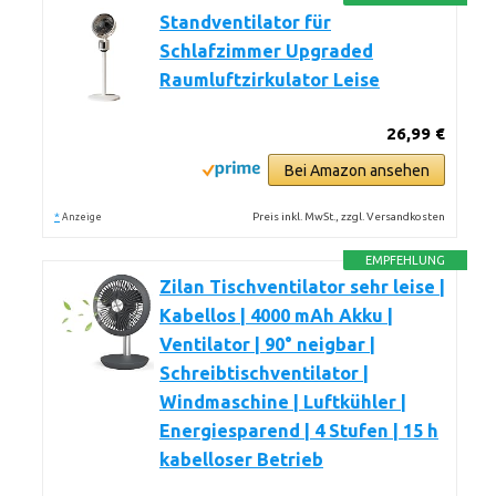
Standventilator für
Schlafzimmer Upgraded
Raumluftzirkulator Leise
26,99 €
Bei Amazon ansehen
*
Preis inkl. MwSt., zzgl. Versandkosten
Anzeige
EMPFEHLUNG
Zilan Tischventilator sehr leise |
Kabellos | 4000 mAh Akku |
Ventilator | 90° neigbar |
Schreibtischventilator |
Windmaschine | Luftkühler |
Energiesparend | 4 Stufen | 15 h
kabelloser Betrieb