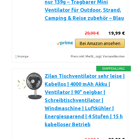
nur 139g – Tragbarer Mini
Ventilator für Outdoor, Strand,
Camping & Reise zubehör – Blau
29,99 €
19,99 €
Bei Amazon ansehen
*
Preis inkl. MwSt., zzgl. Versandkosten
Anzeige
EMPFEHLUNG
Zilan Tischventilator sehr leise |
Kabellos | 4000 mAh Akku |
Ventilator | 90° neigbar |
Schreibtischventilator |
Windmaschine | Luftkühler |
Energiesparend | 4 Stufen | 15 h
kabelloser Betrieb