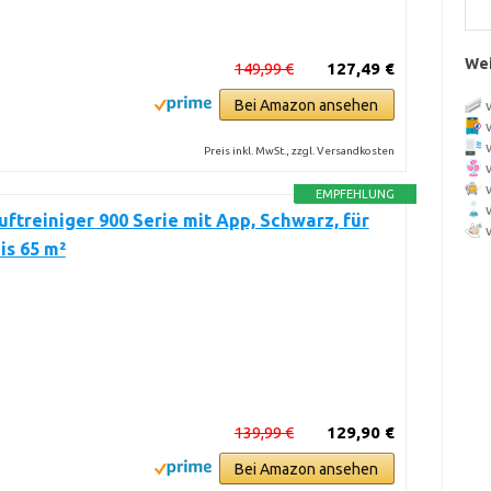
Wei
149,99 €
127,49 €
Bei Amazon ansehen
Preis inkl. MwSt., zzgl. Versandkosten
EMPFEHLUNG
Luftreiniger 900 Serie mit App, Schwarz, für
is 65 m²
139,99 €
129,90 €
Bei Amazon ansehen