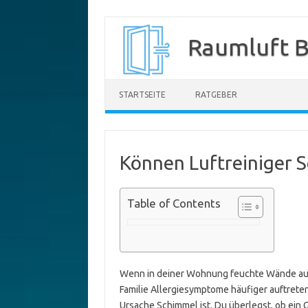
Zum
Inhalt
Raumluft B
springen
STARTSEITE
RATGEBER
Können Luftreiniger 
Table of Contents
Wenn in deiner Wohnung feuchte Wände aufta
Familie Allergiesymptome häufiger auftreten,
Ursache Schimmel ist. Du überlegst, ob ein G