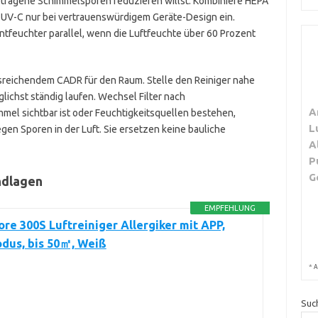
getragene Schimmelsporen reduzieren willst. Kombiniere HEPA
 UV-C nur bei vertrauenswürdigem Geräte-Design ein.
ntfeuchter parallel, wenn die Luftfeuchte über 60 Prozent
usreichendem CADR für den Raum. Stelle den Reiniger nahe
glichst ständig laufen. Wechsel Filter nach
A
mel sichtbar ist oder Feuchtigkeitsquellen bestehen,
L
egen Sporen in der Luft. Sie ersetzen keine bauliche
A
P
G
ndlagen
EMPFEHLUNG
ore 300S Luftreiniger Allergiker mit APP,
dus, bis 50㎡, Weiß
*
A
Suc