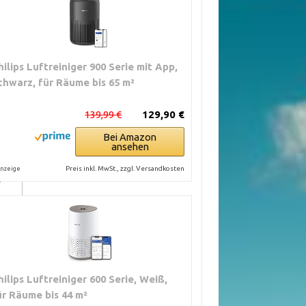
ONEN
hilips Luftreiniger 900 Serie mit App,
chwarz, für Räume bis 65 m²
ele:
139,99 €
129,90 €
i,
Bei Amazon
ansehen
Preis inkl. MwSt., zzgl. Versandkosten
nzeige
d
m
it
hilips Luftreiniger 600 Serie, Weiß,
.
ür Räume bis 44 m²