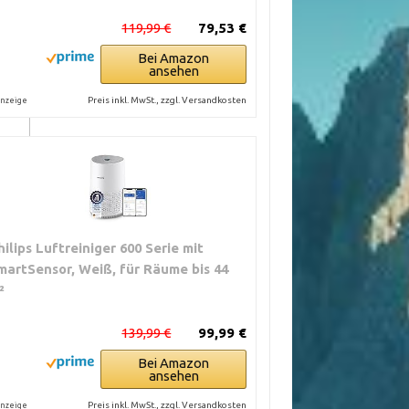
119,99 €
79,53 €
Bei Amazon
ansehen
l
Preis inkl. MwSt., zzgl. Versandkosten
nzeige
 bei
hilips Luftreiniger 600 Serie mit
martSensor, Weiß, für Räume bis 44
²
139,99 €
99,99 €
Bei Amazon
ansehen
Preis inkl. MwSt., zzgl. Versandkosten
nzeige