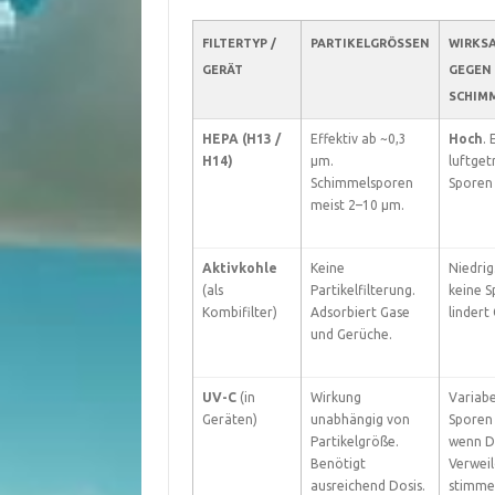
FILTERTYP /
PARTIKELGRÖSSEN
WIRKS
GERÄT
GEGEN
SCHIM
HEPA (H13 /
Effektiv ab ~0,3
Hoch
. 
H14)
µm.
luftge
Schimmelsporen
Sporen 
meist 2–10 µm.
Aktivkohle
Keine
Niedrig
(als
Partikelfilterung.
keine S
Kombifilter)
Adsorbiert Gase
lindert
und Gerüche.
UV-C
(in
Wirkung
Variabe
Geräten)
unabhängig von
Sporen 
Partikelgröße.
wenn D
Benötigt
Verwei
ausreichend Dosis.
stimme