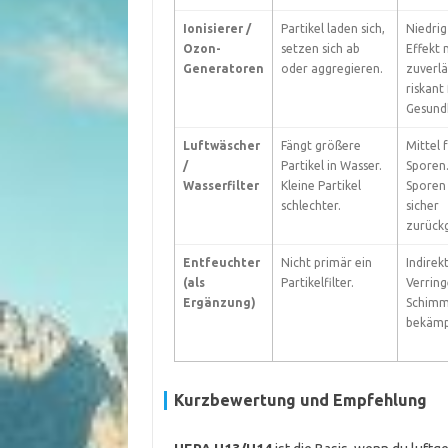
Ionisierer /
Partikel laden sich,
Niedrig
Ozon-
setzen sich ab
Effekt 
Generatoren
oder aggregieren.
zuverlä
riskant 
Gesundh
Luftwäscher
Fängt größere
Mittel 
/
Partikel in Wasser.
Sporen.
Wasserfilter
Kleine Partikel
Sporen
schlechter.
sicher
zurück
Entfeuchter
Nicht primär ein
Indirek
(als
Partikelfilter.
Verring
Ergänzung)
Schimm
bekämp
Kurzbewertung und Empfehlung