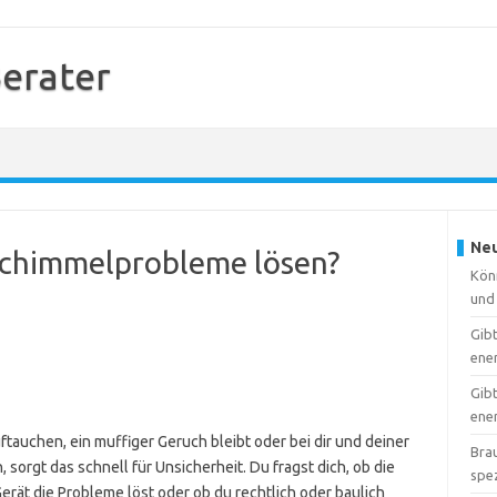
erater
Neu
Schimmelprobleme lösen?
Kön
und 
Gib
ene
Gib
ener
uchen, ein muffiger Geruch bleibt oder bei dir und deiner
Brau
 sorgt das schnell für Unsicherheit. Du fragst dich, ob die
spe
erät die Probleme löst oder ob du rechtlich oder baulich