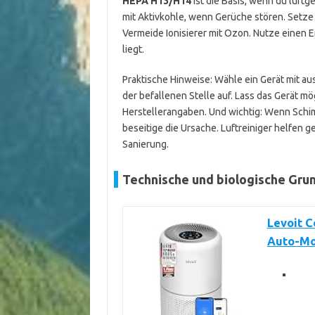
HEPA H13/H14
ist die Basis, wenn du luft
mit Aktivkohle, wenn Gerüche stören. Setze
Vermeide Ionisierer mit Ozon. Nutze einen E
liegt.
Praktische Hinweise: Wähle ein Gerät mit a
der befallenen Stelle auf. Lass das Gerät mö
Herstellerangaben. Und wichtig: Wenn Schim
beseitige die Ursache. Luftreiniger helfen g
Sanierung.
Technische und biologische Gru
Levoit C
Auto-Mo