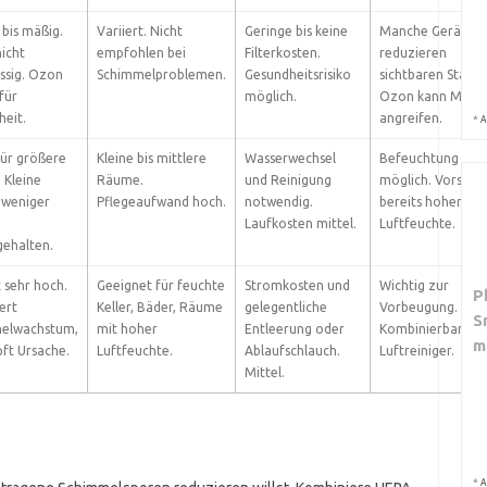
 bis mäßig.
Variiert. Nicht
Geringe bis keine
Manche Geräte
nicht
empfohlen bei
Filterkosten.
reduzieren
ssig. Ozon
Schimmelproblemen.
Gesundheitsrisiko
sichtbaren Staub.
für
möglich.
Ozon kann Möbe
eit.
angreifen.
*
A
für größere
Kleine bis mittlere
Wasserwechsel
Befeuchtung
 Kleine
Räume.
und Reinigung
möglich. Vorsicht
 weniger
Pflegeaufwand hoch.
notwendig.
bereits hoher
Laufkosten mittel.
Luftfeuchte.
gehalten.
t sehr hoch.
Geeignet für feuchte
Stromkosten und
Wichtig zur
P
ert
Keller, Bäder, Räume
gelegentliche
Vorbeugung.
S
elwachstum,
mit hoher
Entleerung oder
Kombinierbar mit
m
ft Ursache.
Luftfeuchte.
Ablaufschlauch.
Luftreiniger.
Mittel.
*
A