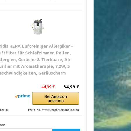
ridis HEPA Luftreiniger Allergiker –
uftfilter für Schlafzimmer, Pollen,
llergien, Gerüche & Tierhaare, Air
urifier mit Aromatherapie, 7,2W, 3
eschwindigkeiten, Geräuscharm
44,99 €
34,99 €
Bei Amazon
ansehen
Preis inkl. MwSt., zzgl. Versandkosten
nzeige
hen