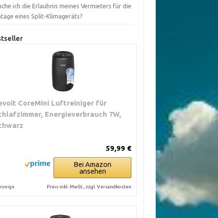
che ich die Erlaubnis meines Vermieters für die
tage eines Split-Klimageräts?
tseller
evoit CoreMini Luftreiniger für
chlafzimmer, Energieverbrauch 7W,
chwarz
59,99 €
Bei Amazon
ansehen
Preis inkl. MwSt., zzgl. Versandkosten
nzeige