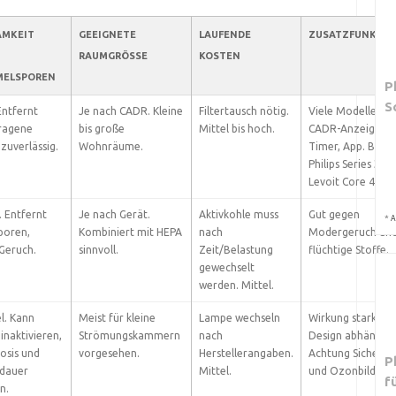
AMKEIT
GEEIGNETE
LAUFENDE
ZUSATZFUNKTI
RAUMGRÖSSE
KOSTEN
MELSPOREN
P
S
Entfernt
Je nach CADR. Kleine
Filtertausch nötig.
Viele Modelle mit
tragene
bis große
Mittel bis hoch.
CADR-Anzeige,
zuverlässig.
Wohnräume.
Timer, App. Beispi
Philips Series 3000
Levoit Core 400S.
. Entfernt
Je nach Gerät.
Aktivkohle muss
Gut gegen
*
A
poren,
Kombiniert mit HEPA
nach
Modergeruch un
 Geruch.
sinnvoll.
Zeit/Belastung
flüchtige Stoffe.
gewechselt
werden. Mittel.
l. Kann
Meist für kleine
Lampe wechseln
Wirkung stark vo
inaktivieren,
Strömungskammern
nach
Design abhängig.
osis und
vorgesehen.
Herstellerangaben.
Achtung Sicherhe
P
ldauer
Mittel.
und Ozonbildung
f
n.