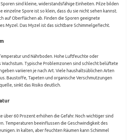
poren sind kleine, widerstandsfähige Einheiten. Pilze bilden
ine einzelne Spore ist so klein, dass du sie nicht sehen kannst.
ch auf Oberflächen ab. Finden die Sporen geeignete
es Myzel. Das Myzel ist das sichtbare Schimmelgeflecht.
um
, Temperatur und Nährboden. Hohe Luftfeuchte oder
s Wachstum. Typische Problemzonen sind schlecht belüftete
geben variieren je nach Art. Viele haushaltsüblichen Arten
ius. Baustoffe, Tapeten und organische Verschmutzungen
uelle, sinkt das Risiko deutlich.
atur
te über 60 Prozent erhöhen die Gefahr. Noch wichtiger sind
en. Temperaturen beeinflussen die Geschwindigkeit des
igen. In kalten, aber feuchten Räumen kann Schimmel