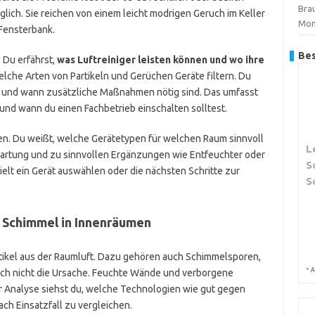
Brau
glich. Sie reichen von einem leicht modrigen Geruch im Keller
Mon
 Fensterbank.
Bes
. Du erfährst,
was Luftreiniger leisten können und wo ihre
 welche Arten von Partikeln und Gerüchen Geräte filtern. Du
ist und wann zusätzliche Maßnahmen nötig sind. Das umfasst
nd wann du einen Fachbetrieb einschalten solltest.
en. Du weißt, welche Gerätetypen für welchen Raum sinnvoll
L
Wartung und zu sinnvollen Ergänzungen wie Entfeuchter oder
S
elt ein Gerät auswählen oder die nächsten Schritte zur
S
n Schimmel in Innenräumen
artikel aus der Raumluft. Dazu gehören auch Schimmelsporen,
*
A
doch nicht die Ursache. Feuchte Wände und verborgene
r Analyse siehst du, welche Technologien wie gut gegen
nach Einsatzfall zu vergleichen.