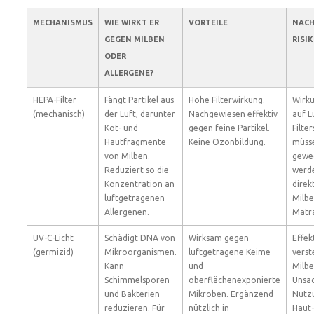
MECHANISMUS
WIE WIRKT ER
VORTEILE
NACH
GEGEN MILBEN
RISI
ODER
ALLERGENE?
HEPA-Filter
Fängt Partikel aus
Hohe Filterwirkung.
Wirk
(mechanisch)
der Luft, darunter
Nachgewiesen effektiv
auf L
Kot- und
gegen feine Partikel.
Filte
Hautfragmente
Keine Ozonbildung.
müss
von Milben.
gewe
Reduziert so die
werde
Konzentration an
direk
luftgetragenen
Milbe
Allergenen.
Matr
UV-C-Licht
Schädigt DNA von
Wirksam gegen
Effek
(germizid)
Mikroorganismen.
luftgetragene Keime
verst
Kann
und
Milbe
Schimmelsporen
oberflächenexponierte
Unsa
und Bakterien
Mikroben. Ergänzend
Nutz
reduzieren. Für
nützlich in
Haut-