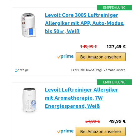
EMPFEHLUNG
Levoit Core 300S Luftreiniger
Allergiker mit APP, Auto-Modus,
bis 50㎡, Weiß
149,99 €
127,49 €
Bei Amazon ansehen
*
Preis inkl. MwSt., zzgl. Versandkosten
Anzeige
EMPFEHLUNG
Levoit Luftreiniger Allergiker
mit Aromatherapie, 7W
Energiesparend, Weiß
54,99 €
49,99 €
Bei Amazon ansehen