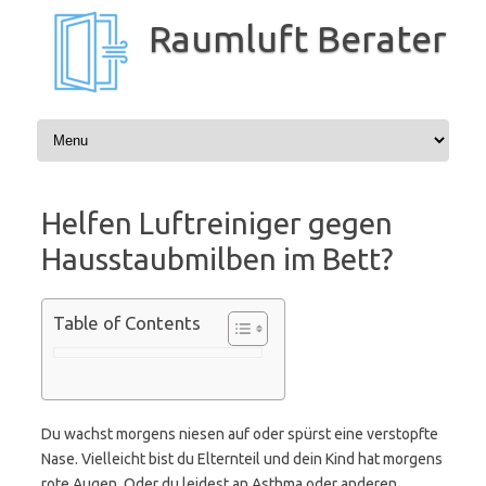
Zum
Inhalt
Raumluft Berater
springen
Helfen Luftreiniger gegen
Hausstaubmilben im Bett?
Table of Contents
Du wachst morgens niesen auf oder spürst eine verstopfte
Nase. Vielleicht bist du Elternteil und dein Kind hat morgens
rote Augen. Oder du leidest an Asthma oder anderen