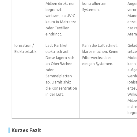
Milben direkt nur
kontrollierten
Auge
begrenzt
Systemen.
verur
wirksam, da UV-C
Manc
kaum in Matratze
erze
oder Textilien
das r
eindringt.
Atem
Ionisation /
Lädt Partikel
Kann die Luft schnell
Gelad
Elektrostatik
elektrisch auf.
klarer machen. Keine
setze
Diese lagern sich
Filterwechsel bei
Möbel
an Oberflächen
einigen Systemen.
kann 
oder
aufge
Sammelplatten
werde
ab. Damit sinkt
Ionis
die Konzentration
erze
in der Luft.
Wirk
Milbe
indir
begre
Kurzes Fazit