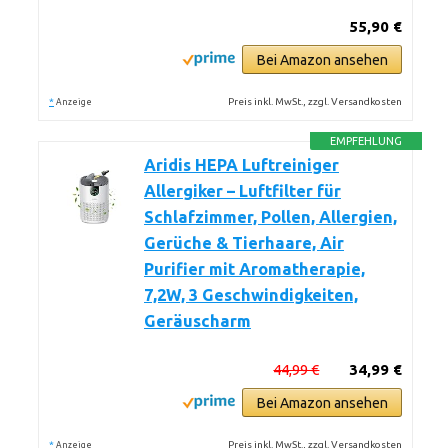
55,90 €
Bei Amazon ansehen
*
Preis inkl. MwSt., zzgl. Versandkosten
Anzeige
EMPFEHLUNG
Aridis HEPA Luftreiniger
Allergiker – Luftfilter für
Schlafzimmer, Pollen, Allergien,
Gerüche & Tierhaare, Air
Purifier mit Aromatherapie,
7,2W, 3 Geschwindigkeiten,
Geräuscharm
44,99 €
34,99 €
Bei Amazon ansehen
*
Preis inkl. MwSt., zzgl. Versandkosten
Anzeige