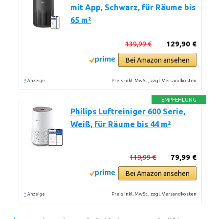
mit App, Schwarz, für Räume bis
65 m²
139,99 €
129,90 €
Bei Amazon ansehen
*
Preis inkl. MwSt., zzgl. Versandkosten
Anzeige
EMPFEHLUNG
Philips Luftreiniger 600 Serie,
Weiß, für Räume bis 44 m²
119,99 €
79,99 €
Bei Amazon ansehen
*
Preis inkl. MwSt., zzgl. Versandkosten
Anzeige