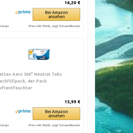
16,20 €
Bei Amazon
ansehen
Preis inkl. MwSt., zzgl. Versandkosten
nzeige
attex Aero 360° Neutral Tabs
achfüllpack, 4er-Pack
uftentfeuchter
15,99 €
Bei Amazon
ansehen
Preis inkl. MwSt., zzgl. Versandkosten
nzeige