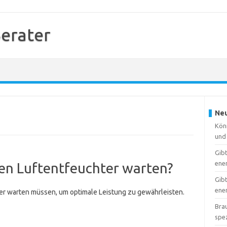
erater
Neu
Kön
und 
Gib
ene
nen Luftentfeuchter warten?
Gib
ener
hter warten müssen, um optimale Leistung zu gewährleisten.
Brau
spe