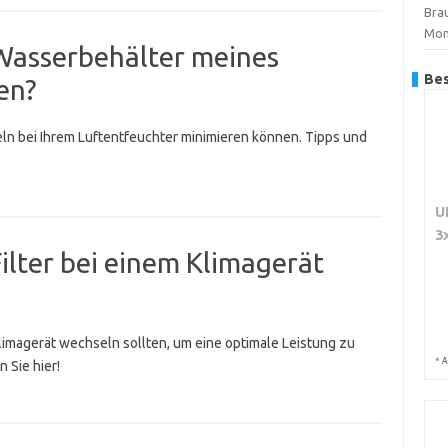
Brau
Mon
 Wasserbehälter meines
Bes
en?
eln bei Ihrem Luftentfeuchter minimieren können. Tipps und
U
3
ilter bei einem Klimagerät
m Klimagerät wechseln sollten, um eine optimale Leistung zu
*
A
 Sie hier!