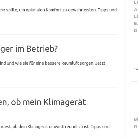
L
A
sein sollte, um optimalen Komfort zu gewährleisten. Tipps und
L
B
D
iger im Betrieb?
 sind und wie sie für eine bessere Raumluft sorgen. Jetzt
*
A
len, ob mein Klimagerät
B
N
indest, ob dein Klimagerät umweltfreundlich ist. Tipps und
!