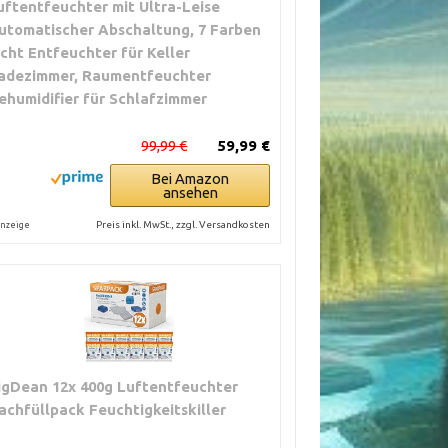
uftentfeuchter mit Ultra-Leise
utomatischer Abschaltung, 7 Farben
icht Entfeuchter für Keller
adezimmer, Raumentfeuchter
ehumidifier für Schlafzimmer
99,99 €
59,99 €
Bei Amazon
ansehen
Preis inkl. MwSt., zzgl. Versandkosten
nzeige
igDean 12x 400g Luftentfeuchter
achfüllpack Feuchtigkeitskiller