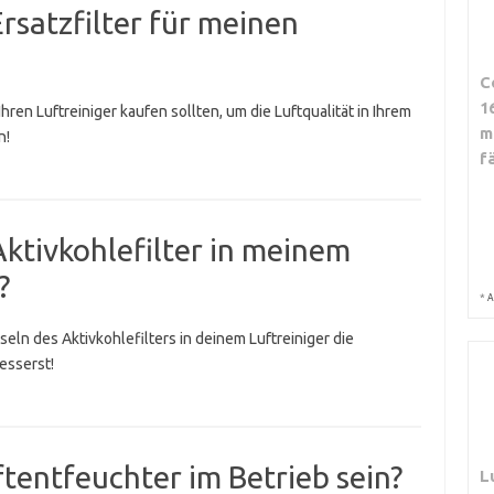
rsatzfilter für meinen
C
1
 Ihren Luftreiniger kaufen sollten, um die Luftqualität in Ihrem
m
n!
f
Aktivkohlefilter in meinem
?
*
A
ln des Aktivkohlefilters in deinem Luftreiniger die
esserst!
uftentfeuchter im Betrieb sein?
L