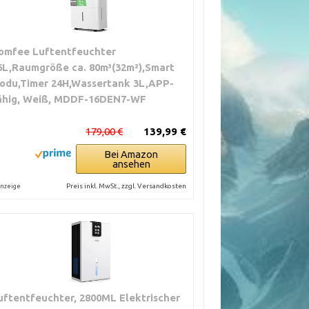
omfee Luftentfeuchter
6L,Raumgröße ca. 80m³(32m²),Smart
odu,Timer 24H,Wassertank 3L,APP-
ähig, Weiß, MDDF-16DEN7-WF
179,00 €
139,99 €
Bei Amazon
ansehen
Preis inkl. MwSt., zzgl. Versandkosten
nzeige
uftentfeuchter, 2800ML Elektrischer