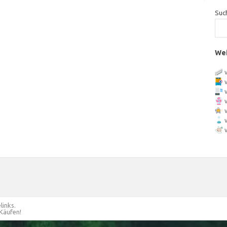
Suc
Wei
links.
 Käufen!