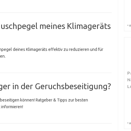
äuschpegel meines Klimageräts
*
A
pegel deines Klimageräts effektiv zu reduzieren und für
en.
P
N
iger in der Geruchsbeseitigung?
L
e beseitigen können! Ratgeber & Tipps zur besten
 informieren!
*
A