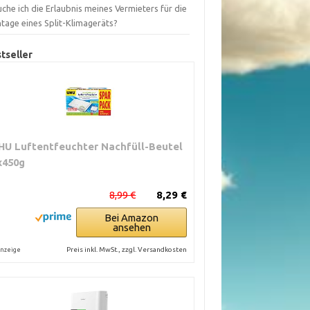
che ich die Erlaubnis meines Vermieters für die
tage eines Split-Klimageräts?
tseller
HU Luftentfeuchter Nachfüll-Beutel
x450g
8,99 €
8,29 €
Bei Amazon
ansehen
Preis inkl. MwSt., zzgl. Versandkosten
nzeige